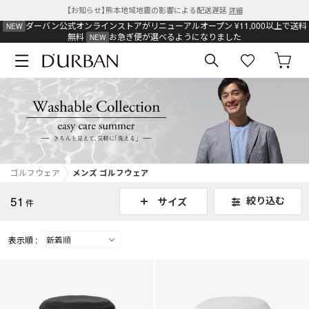
【お知らせ】熊本地域地震の影響による配送遅延
詳細
ダーバン公式オンラインストアがリニューアルオープン
¥11,000以上で送料
無料
お急ぎ便が選べるようになりました
ゴルフウェア
メンズ ゴルフウェア
51
絞り込む
サイズ
件
表示順 :