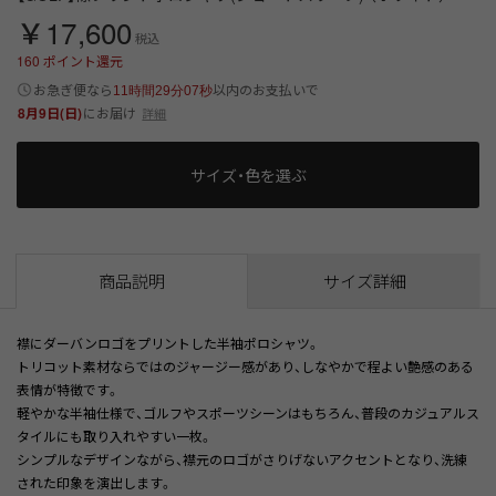
￥17,600
税込
160
ポイント還元
以内
お急ぎ便なら
のお支払いで
11時間29分07秒
8月9日(日)
にお届け
詳細
サイズ・色を選ぶ
商品説明
サイズ詳細
襟にダーバンロゴをプリントした半袖ポロシャツ。
トリコット素材ならではのジャージー感があり、しなやかで程よい艶感のある
表情が特徴です。
軽やかな半袖仕様で、ゴルフやスポーツシーンはもちろん、普段のカジュアルス
タイルにも取り入れやすい一枚。
シンプルなデザインながら、襟元のロゴがさりげないアクセントとなり、洗練
された印象を演出します。