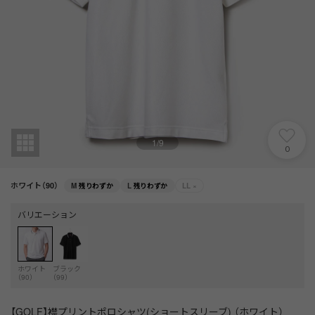
1
/
9
0
ホワイト（90）
M
残りわずか
L
残りわずか
LL
×
バリエーション
ホワイト
ブラック
（90）
（99）
【GOLF】襟プリントポロシャツ(ショートスリーブ) （ホワイト）