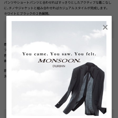
パンツやショートパンツと合わせればすっきりとしたアクティブな着こなし
に、チノやジャケットと組み合わせればカジュアルスタイルが完成します。
ホワイトとブラックの２色展開。
×
性別タイプ
:
メンズ
カテゴリ
:
商品番号
： D05887EM002264
ブランド商品番号
： 1806274039 90
色
： ホワイト（90）
素材
： 本体 ポリエステル85% / ポリウレタン15% / リブ部分 ポリエステル
100%
原産国
： 日本
洗濯記号
：
洗濯表示について
さらに詳しい情報を表示