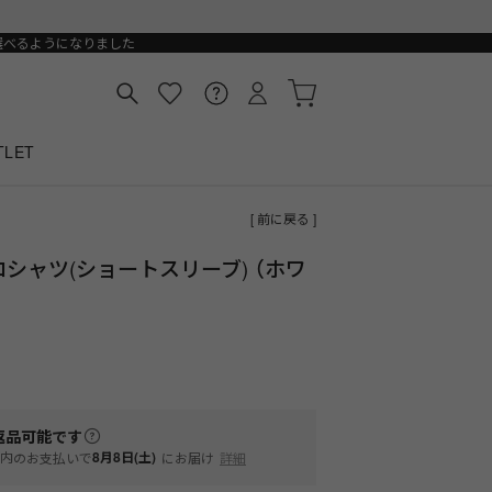
選べるようになりました
TLET
[ 前に戻る ]
ロシャツ(ショートスリーブ) （ホワ
返品可能
です
内
8月8日(土)
のお支払いで
にお届け
詳細