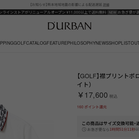
【お知らせ】熊本地域地震の影響による配送遅延
詳細
ンラインストアがリニューアルオープン
¥11,000以上で送料無料
お急ぎ便が
PPING
GOLF
CATALOG
FEATURE
PHILOSOPHY
NEWS
SHOPLIST
OU
【GOLF】襟プリントポ
イト）
￥17,600
税込
160
ポイント還元
この商品は
サイズ交換可能・
以
お急ぎ便なら
1時間51分10秒