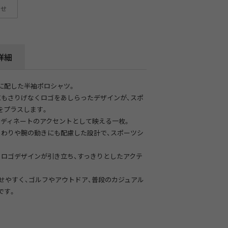
わせ
詳細
に配した半袖ポロシャツ。
にもさりげなくロゴをあしらったデザインが、スポ
をプラスします。
ーディネートのアクセントとして映える一枚。
まわりや腕の動きにも配慮した設計で、スポーツシ
、ロゴデザインが引き立ち、すっきりとしたアクテ
せやすく、ゴルフやアウトドア、普段のカジュアル
です。