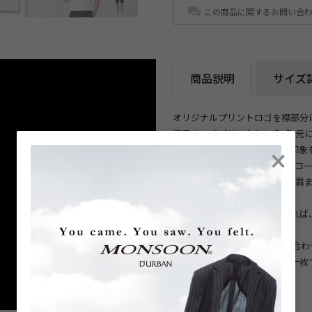
この商品に関するお問い合
商品説明
サイズ
オリジナルプリントロゴを襟部分
襟元のロゴプリントに加え、胸元
×
ーティーさの中に洗練された印象
程よく主張するディテールが、コ
半袖仕様で軽やかに着用でき、肩
ーンでも快適に活躍します。
シンプルなボトムスと合わせれば
ィブな着こなしに。
パンツやショートパンツとも合わ
スタイルまで幅広く活躍する一枚
ブルーとホワイトの２色展開。