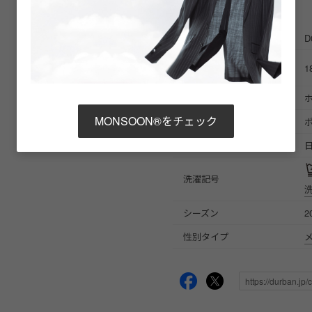
商品詳細
商品番号
D
ブランド商品番号
1
※店舗お問い合わせ用
色
ホ
MONSOON®をチェック
素材
原産国
洗濯記号
シーズン
2
性別タイプ