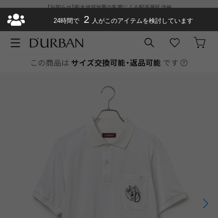
【お知らせ】熊本地域地震の影響による配送遅延
詳細
ダーバン公式オンラインストアがリニューアルオープン
2
¥11,000以上で送料
24時間で
人がこのアイテムを検討しています
無料
お急ぎ便が選べるようになりました
この商品は
サイズ交換可能・返品可能
です