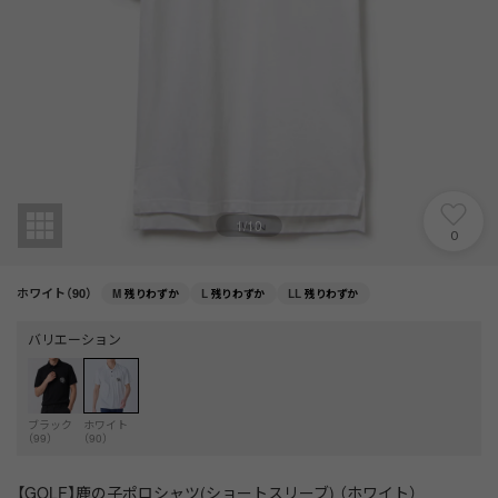
1
/
10
0
ホワイト（90）
M
残りわずか
L
残りわずか
LL
残りわずか
バリエーション
ブラック
ホワイト
（99）
（90）
【GOLF】鹿の子ポロシャツ(ショートスリーブ) （ホワイト）