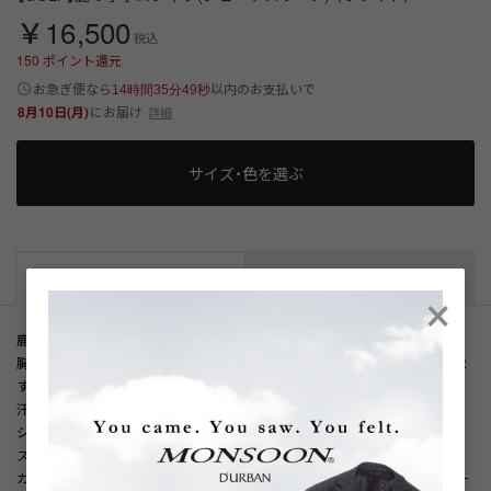
￥16,500
税込
150
ポイント還元
以内
お急ぎ便なら
のお支払いで
14時間35分49秒
8月10日(月)
にお届け
詳細
サイズ・色を選ぶ
商品説明
サイズ詳細
×
鹿の子素材を使用した、シンプルな無地の半袖ポロシャツ。
胸元には刺繍をワンポイントであしらい、さりげないアクセントを添えていま
す。
汗をかいてもまとわりにくく、暑い季節でも涼しげに着用できます。
シンプルなデザインで、パンツやショートパンツ、チノなどさまざまなボトム
スと合わせやすく、幅広いコーディネートに取り入れられます。
カジュアルスタイルはもちろん、ゴルフなどのスポーツシーンでも活躍する一