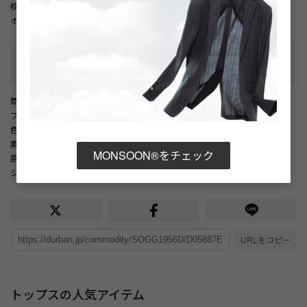
枚です。
ホワイトとブラックの２色展開。
性別タイプ
:
メンズ
カテゴリ
:
商品番号
： D05887EM002236
ブランド商品番号
： 1806274030 90
色
： ホワイト（90）
素材
： 綿100％
MONSOON®をチェック
原産国
： 日本
シーズン
： 2026年 春夏
URLをコピー
トップスの人気アイテム