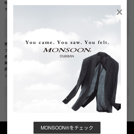
×
枚です。
ホワイトとブラックの２色展開。
性別タイプ
:
メンズ
カテゴリ
:
商品番号
： D05887EM002235
ブランド商品番号
： 1806274030 99
色
： ブラック（99）
素材
： 綿100％
原産国
： 日本
シーズン
： 2026年 春夏
URLをコピー
MONSOON®をチェック