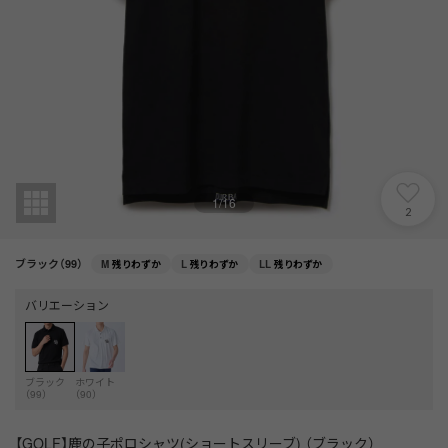
1
/
16
2
ブラック（99）
M
残りわずか
L
残りわずか
LL
残りわずか
バリエーション
ブラック
ホワイト
（99）
（90）
【GOLF】鹿の子ポロシャツ(ショートスリーブ) （ブラック）