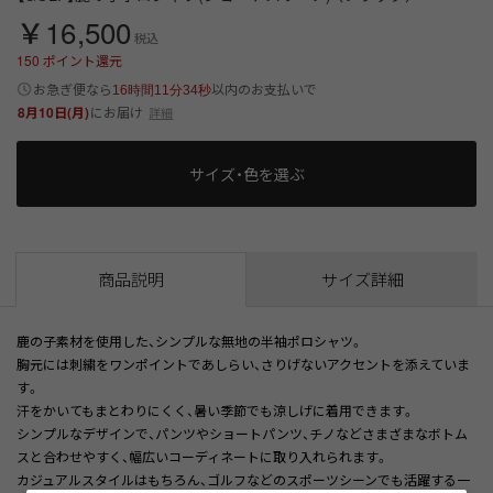
￥16,500
税込
150
ポイント還元
以内
お急ぎ便なら
のお支払いで
16時間11分33秒
8月10日(月)
にお届け
詳細
サイズ・色を選ぶ
商品説明
サイズ詳細
鹿の子素材を使用した、シンプルな無地の半袖ポロシャツ。
胸元には刺繍をワンポイントであしらい、さりげないアクセントを添えていま
す。
汗をかいてもまとわりにくく、暑い季節でも涼しげに着用できます。
シンプルなデザインで、パンツやショートパンツ、チノなどさまざまなボトム
スと合わせやすく、幅広いコーディネートに取り入れられます。
カジュアルスタイルはもちろん、ゴルフなどのスポーツシーンでも活躍する一