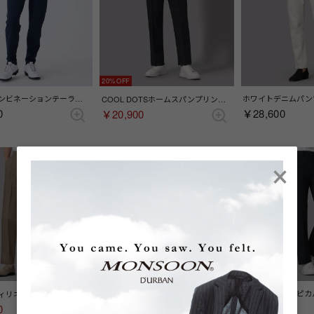
20%
【GOLF】コンビネーションテーラードパンツ （ネイビー）
ホワイトデニムパンツ
COOL DOTSホームスパンプリントスラックス （ネイビー）
0
￥28,600
￥20,900
×
50%
ノルマンディリネンドレスパンツ(セパレーツ)（ベージュ）
サッカーチェックショートパンツ(セパレーツ)（グレー）
￥26,400
0
￥12,100