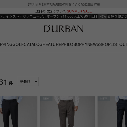
【お知らせ】熊本地域地震の影響による配送遅延
詳細
送料の改定について
SUMMER SALE
ンラインストアがリニューアルオープン
¥11,000以上で送料無料
お急ぎ便が
PPING
GOLF
CATALOG
FEATURE
PHILOSOPHY
NEWS
SHOPLIST
OU
61
件
NEW
NEW