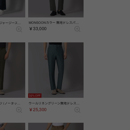
MONSOONカラー 無地ドレスパンツ(ノータック)(セパレーツ)（グレー）
エスパンディー千鳥ジャージースラックス （ネイビー）
￥33,000
32%
Tollegno カラーパンツ (ノータック）（ダークグリーン）
ウールリネングリーン無地ドレスパンツ(ノータック)(セパレーツ)（カーキ）
￥25,300