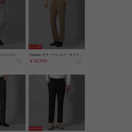
41%
キュプラ混ドレスチノパンツ(ノータック)（サックス）
Tollegno カラーパンツ(ノータック） （ベージュ）
￥22,000
20%