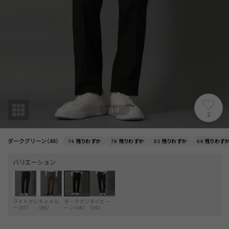
1
/
9
2
ダークグリーン（48）
74
残りわずか
78
残りわずか
82
残りわずか
86
残りわず
バリエーション
ライトグレ
キャメル
ダークグリ
ネイビー
ー（97）
（86）
ーン（48）
（39）