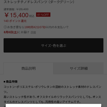
ストレッチチノドレスパンツ （ダークグリーン）
￥26,400
通常価格：
￥15,400
41%OFF
税込
140
ポイント還元
以内
お急ぎ便なら
のお支払いで
18時間42分07秒
8月8日(土)
にお届け
詳細
サイズ・色を選ぶ
商品説明
サイズ詳細
■ 商品特徴
コットン・ポリエステル・ポリウレタンの混紡のストレッチ素材のドレスパン
ツ。
高いストレッチ性があり、オフスタイルのリラックスパンツとしても、オンス
タイルのドレスパンツとしても、汎用性の高いアイテムです。
クリースラインのあるパンツなので、ジャケットスタイルにおいてもきれい目