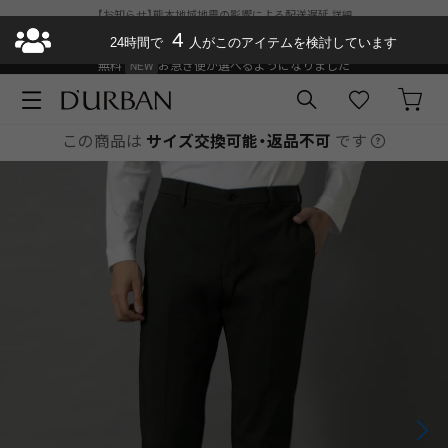
【お知らせ】熊本地域地震の影響による配送遅延
詳細
送料の改定について
SUMMER SALE
4
24時間で
人がこのアイテムを検討しています
ダーバン公式オンラインストアがリニューアルオープン
¥11,000以上で送料
無料
お急ぎ便が選べるようになりました
この商品は
サイズ交換可能・返品不可
です