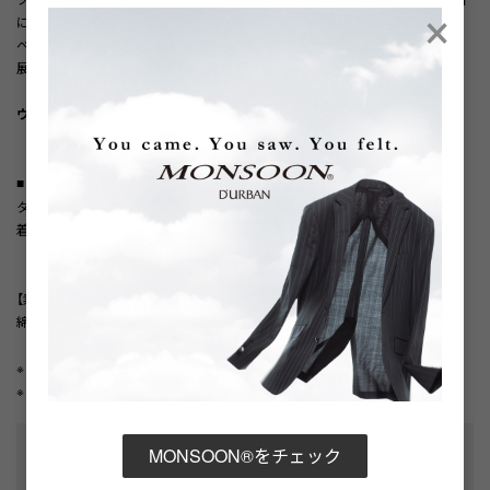
×
にコーディネートいただけます。
ベージュ、グレー、ブラックネイビー、ダークグリーン、キャメル、グレーの4色
展開。
ウォッシャブル/家庭洗濯対応
■ 商品仕様
タック: ノータック
着用シーズン: 春・夏・秋・冬
【素材】
綿67%、ポリエステル30%、ポリウレタン3%
※ パンツは裾上げ前の状態でのお届けとなります。
※ ご着用には裾上げが必要となります。
性別タイプ
:
メンズ
MONSOON®をチェック
テーラード・スペック
:
ノータック