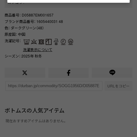
カテゴリ
:
商品番号
： D05887EM001657
ブランド商品番号
： 1605440031 48
色
： ダークグリーン（48）
原産国
： 中国
洗濯記号
：
洗濯表示について
シーズン
： 2025年 秋冬
URLをコピー
ボトムスの人気アイテム
現在おすすめアイテムはありません。