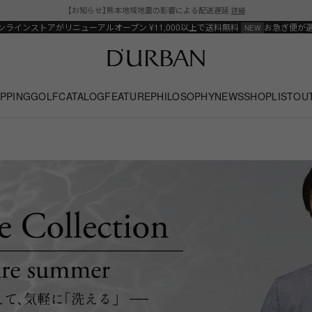
【お知らせ】熊本地域地震の影響による配送遅延
詳細
ンラインストアがリニューアルオープン
¥11,000以上で送料無料
お急ぎ便が
PPING
GOLF
CATALOG
FEATURE
PHILOSOPHY
NEWS
SHOPLIST
OU