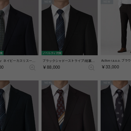
NEW
NEW
対象
ノベルティ対象
チェルッティ ネイビーカスリスーツ(総裏)(サイドベンツ) （ブルー）
ブラックシャドーストライプ(総裏)(センターベント) （ブラック）
￥33,000
00
￥88,000
NEW
NEW