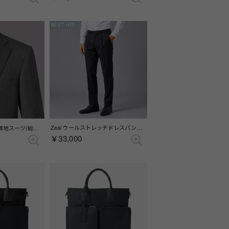
BEST HIT!
Zeal ウールストレッチドレスパンツ(ワンタック) （チャコール）
r.a.s.o. lucidoグレー無地スーツ(総裏)(サイドベンツ) （グレー）
￥33,000