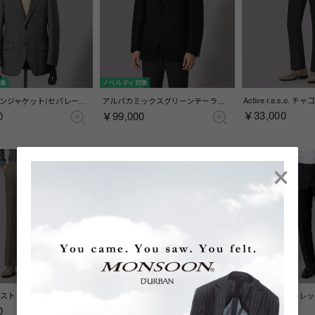
対象
ノベルティ対象
ホームスパンジャケット(セパレーツ) (総裏)(サイドベンツ) （ライトグレー）
アルパカミックスグリーンテーラードジャケット(総裏)(サイドベンツ) （グリーン）
￥33,000
0
￥99,000
×
NEW
NEW
ノベルティ対象
Zeal ウールストレッチドレスパンツ(ワンタック) （ブラウン）
ネイビーブレザー（総裏） （サイドベンツ）（ネイビー）
0
￥33,000
￥82,500