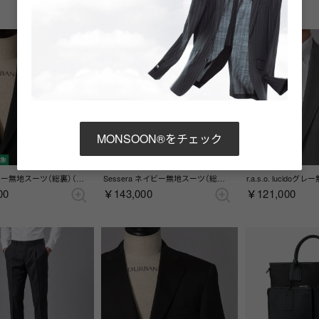
NEW
NEW
MONSOON®をチェック
対象
ノベルティ対象
ノベルティ対象
r.a.s.o. グレー無地スーツ（総裏）（サイドベンツ）（チャコールグレー）
Sessera ネイビー無地スーツ（総裏） （センターベント） （ネイビー）
00
￥143,000
￥121,000