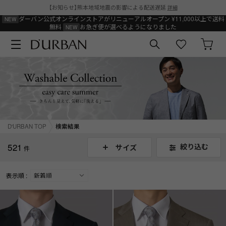
【お知らせ】熊本地域地震の影響による配送遅延
詳細
ダーバン公式オンラインストアがリニューアルオープン
¥11,000以上で送料
無料
お急ぎ便が選べるようになりました
D'URBAN TOP
検索結果
521
絞り込む
サイズ
件
表示順 :