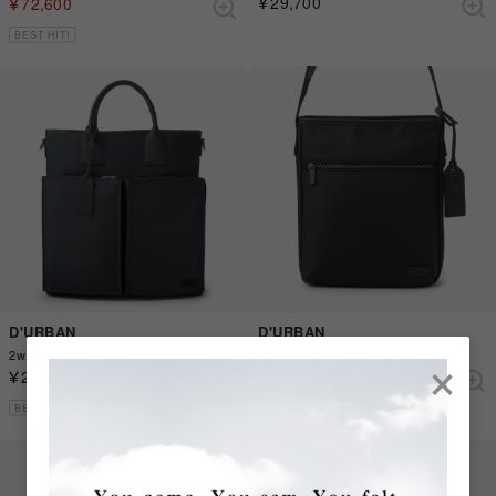
￥29,700
￥72,600
BEST HIT!
D'URBAN
D'URBAN
×
2wayトートバッグ （グレー）
スクエアショルダーバッグ （ブラック）
￥29,700
￥23,100
BEST HIT!