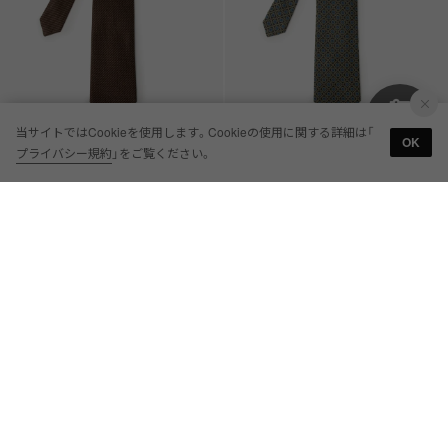
当サイトではCookieを使用します。Cookieの使用に関する詳細は「
OK
D'URBAN
D'URBAN
プライバシー規約
」をご覧ください。
ブラウンスクエアドットネクタイ
オーバーラップサークル フラワー小紋
￥19,800
￥19,800