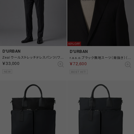
40%
D'URBAN
D'URBAN
Zeal ウールストレッチドレスパンツ(ワンタック) （グレー）
r.a.s.o.ブラック無地スーツ（背抜き）（サイドベンツ） （ブラック）
￥33,000
￥72,600
NEW
BEST HIT!