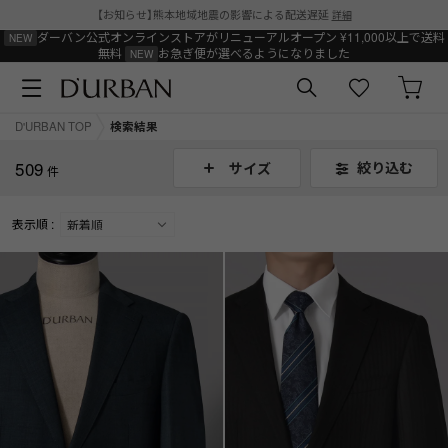
【お知らせ】熊本地域地震の影響による配送遅延
詳細
ダーバン公式オンラインストアがリニューアルオープン
¥11,000以上で送料
無料
お急ぎ便が選べるようになりました
D'URBAN TOP
検索結果
509
絞り込む
サイズ
件
表示順 :