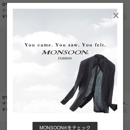
D'URBAN
D'URBAN
×
マイクロフラワーパターンネクタイ （ブラウン）
ストライプネクタイ （キャメル）
￥19,800
￥19,800
D'URBAN
D'URBAN
オーナメント小紋柄シルクネクタイ （パープル）
オーナメント小紋柄シルクネクタイ （ダークグリーン）
￥15,400
￥15,400
MONSOON®をチェック