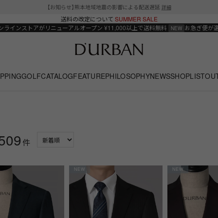
【お知らせ】熊本地域地震の影響による配送遅延
詳細
送料の改定について
SUMMER SALE
ンラインストアがリニューアルオープン
¥11,000以上で送料無料
お急ぎ便が
PPING
GOLF
CATALOG
FEATURE
PHILOSOPHY
NEWS
SHOPLIST
OU
509
件
NEW
NEW