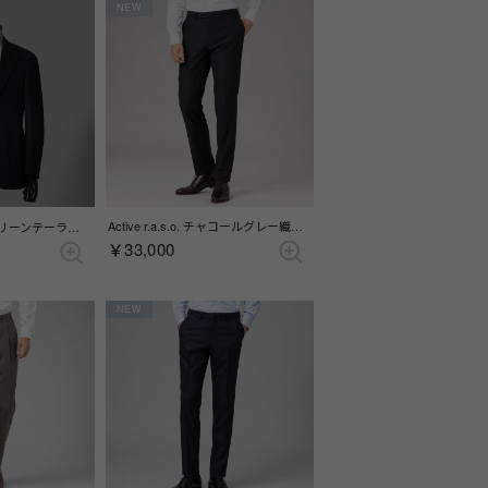
NEW
Active r.a.s.o. チャコールグレー織柄ドレスパンツ(ノータック) （チャコール）
アルパカミックスグリーンテーラードジャケット(総裏)(サイドベンツ) （グリーン）
￥33,000
NEW