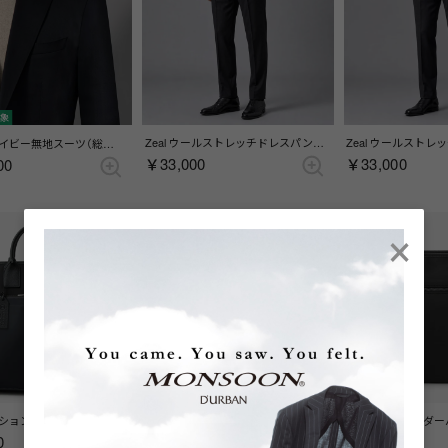
対象
Zeal ウールストレッチドレスパンツ(ワンタック) （チャコール）
Sessera ネイビー無地スーツ（総裏） （センターベント） （ネイビー）
￥33,000
￥33,000
00
×
BEST HIT!
コンビネーション2wayトートバッグ （ブラック）
2wayトートバッグ （グレー）
0
￥29,700
￥23,100