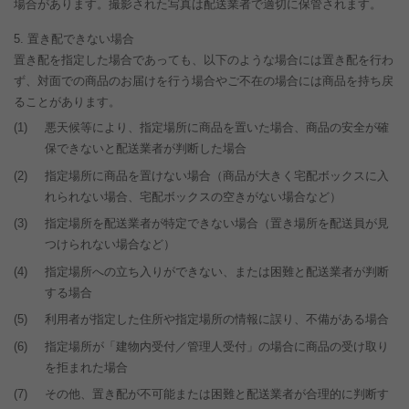
場合があります。撮影された写真は配送業者で適切に保管されます。
置き配できない場合
置き配を指定した場合であっても、以下のような場合には置き配を行わ
ず、対面での商品のお届けを行う場合やご不在の場合には商品を持ち戻
ることがあります。
(1)
悪天候等により、指定場所に商品を置いた場合、商品の安全が確
保できないと配送業者が判断した場合
(2)
指定場所に商品を置けない場合（商品が大きく宅配ボックスに入
れられない場合、宅配ボックスの空きがない場合など）
(3)
指定場所を配送業者が特定できない場合（置き場所を配送員が見
つけられない場合など）
(4)
指定場所への立ち入りができない、または困難と配送業者が判断
する場合
(5)
利用者が指定した住所や指定場所の情報に誤り、不備がある場合
(6)
指定場所が「建物内受付／管理人受付」の場合に商品の受け取り
を拒まれた場合
(7)
その他、置き配が不可能または困難と配送業者が合理的に判断す