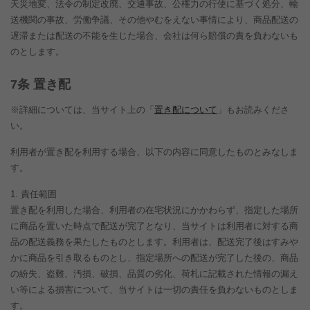
天災地変、法令の制定改廃、交通事故、公権力の行使に基づく処分、輸
送機関の事故、労働争議、その他やむをえない事情により、商品配送の
遅滞または配送の不能を生じた場合、会社は何ら賠償の責を負わないも
のとします。
条 置き配
※詳細については、当サイト上の「
置き配について
」もお読みくださ
い。
利用者が置き配を利用する場合、以下の内容に同意したものとみなしま
す。
責任範囲
置き配を利用した場合、利用者の在宅状況にかかわらず、指定した場所
に商品を置いた時点で配送が完了となり、当サイトは利用者に対する商
品の配送義務を果たしたものとします。利用者は、配送完了後はすみや
かに商品を引き取るものとし、指定場所への配送が完了した後の、商品
の紛失、盗難、汚損、破損、品質の劣化、荷札に記載された情報の漏え
い等による損害について、当サイトは一切の責任を負わないものとしま
す。