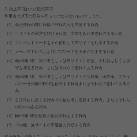
禁止事項および賠償事項
利用者は以下の行為を行ってはならないものとします。
（1）
会員登録の際に虚偽の登録内容を申請する行為
（2）
当サイトの運営を妨げる行為、支障をきたす恐れのある行為
（3）
クレジットカードを不正使用して当サイトを利用する行為
（4）
メールアドレスおよびパスワードを不正に使用する行為
（5）
他の利用者、第三者もしくは当サイトに迷惑、不利益もしくは損
害を与える行為、またはそれらの恐れのある行為
（6）
他の利用者、第三者もしくは当サイトの商標権、著作権、プライ
バシーその他の権利を侵害する行為またはそれらの恐れのある行
為
（7）
公序良俗に反する行為その他法令に違反する行為、またはそれら
の恐れのある行為
（8）
同一利用者が複数の会員登録をする行為
（9）
その他、当サイトが不適当と判断する行為
禁止行為に違反することは、単なるエチケット違反にとどまらず、刑