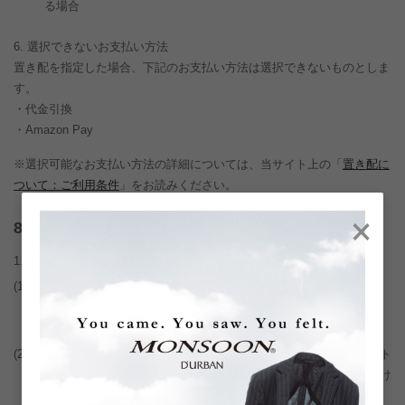
る場合
選択できないお支払い方法
置き配を指定した場合、下記のお支払い方法は選択できないものとしま
す。
・代金引換
・Amazon Pay
※選択可能なお支払い方法の詳細については、当サイト上の「
置き配に
ついて：ご利用条件
」をお読みください。
×
条 ポイント
(1)
ポイントの付与は、商品の購入
につき自動的に算出されます。
※詳細については、当サイト上の「
ポイント
」もお読みくださ
い。
(2)
当サイトにおける次回以降の商品購入時に、ポイントを1ポイント
＝1円換算で商品購入代金の全部または一部としてご利用いただけ
ます。