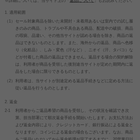
※詳細については、当サイト上の「
返品について
」もお読みください。
適用範囲
（1）
セール対象商品を除いた
未開封・未着用あるいは室内での試し履
きのみの商品、トラブルや不具合ある商品、配送中の破損、商品
の瑕疵、品違い、その他当サイトが認める場合を除き、商品の返
品はできないものとします。また、海外からの返品、商品へ色移
り（化粧品）、しみ・変色（汗など）、ニオイ（汗、タバコ）な
どが付着した商品の返品はできません。返品する場合の契約解除
は、利用者が商品を受領した後別途当サイトが定めた期間内に返
品をした場合に限りできるものとします。
（2）
利用者は、当サイトが別途定める返品手続きなどに定める方法に
従い返品を行うものとします。
返金
2-1
利用者からご返品希望の商品を受領し、その状況を確認でき次
第、担当部署にて順次返金手続を開始いたします。お支払方法お
よび返金内容により、クレジットカード、銀行振込による返金と
なりますが、コインによる返金の場合もございます。なお、商品
をご返品いただいてから返金処理が完了するまでに、20営業日以