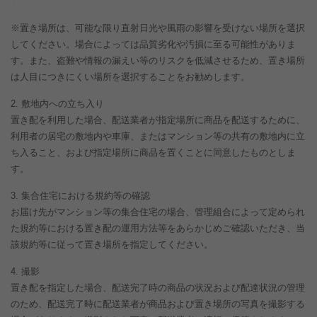
※置き場所は、可能な限り直射日光や風雨の影響を受けない場所を選択
してください。場合によっては品質劣化や汚損に至る可能性がありま
す。また、盗難や情報の漏えい等のリスクを低減させるため、置き場所
は人目につきにくい場所を選択することをお勧めします。
敷地内への立ち入り
置き配を利用した場合、配送業者が指定場所に商品を配送するために、
利用者の居宅の敷地内や車庫、またはマンション等の共有の敷地内に立
ち入ること、および指定場所に商品を置くことに同意したものとしま
す。
集合住宅における規約等の確認
お届け先がマンション等の集合住宅の場合、管理組合によって定められ
た規約等における置き配の運用方法等をあらかじめご確認いただき、当
該規約等に従って置き場所を指定してください。
撮影
置き配を指定した場合、配送完了時の商品の状況および配達状況の管理
のため、配送完了時に配送業者が商品および置き場所の写真を撮影する