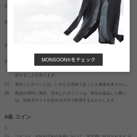
(3)
ポイントの充当額は、当該利用者所有の残高により、その残高を
超えない範囲で自由に設定できます。
(4)
複数の商品を購入した際に、購入総額に対してポイントを充当い
たします。商品個別に充当ポイント数を指定することはできませ
ん。
(5)
ポイントは、当サイトにて最後に購入した日から起算して半年後
の当該日までに、ご購入がない場合に失効いたします。
MONSOON®をチェック
(6)
利用者のポイントを保護する目的等合理的な理由がある場合、一
回の注文で利用できるポイント数を、予告することなく上限を設
定することがあります。
(7)
発生したポイントは、いかなる理由であっても換金出来ません。
(8)
商品出荷時に発生、充当したポイントは、商品を返品した際に
は、別途当サイトが定める方法で処理するものとします。
条 コイン
(1)
コインは、当社が定めた条件において、不定期に付与されます ※