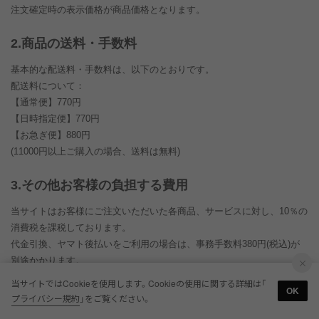
注文確定時の表示価格が商品価格となります。
2.商品の送料・手数料
基本的な配送料・手数料は、以下のとおりです。
配送料について：
【通常便】
770
円
【日時指定便】
770
円
【お急ぎ便】
880
円
(
11000
円以上ご購入の場合、送料は無料)
3.その他お客様の負担する費用
当サイトはお客様にご注文いただいた各商品、サービスに対し、
10
％の
消費税を課税しております。
代金引換
、ヤマト後払い
をご利用の場合は、事務手数料
380
円(税込)が
別途かかります。
当サイトではCookieを使用します。Cookieの使用に関する詳細は「
OK
4.支払い方法
プライバシー規約
」をご覧ください。