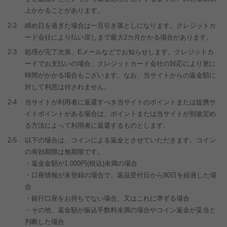
上かかることがあります。
2-2
締め日を過ぎた場合は一旦引き落としになります。クレジットカ
ード会社により払い戻しまで最大2カ月かかる場合があります。
2-3
処理が完了次第、Eメールなどでお知らせします。クレジットカ
ードでお支払いの場合、クレジットカード会社の対応により更に
時間がかかる場合もございます。なお、当サイトからの返金額に
対して利息は付されません。
2-4
当サイトが利用者に返還すべき当サイトのポイントまたは提携サ
イトポイントがある場合は、ポイントまたは当サイトが別途定め
る方法によって利用者に返還するものとします。
2-5
以下の場合は、コインによる返金とさせていただきます。コイン
の有効期限は無期限です。
・返金金額が1,000円(税込)未満の場合
・口座情報が未登録の場合で、返品受付日から90日を経過した場
合
・銀行口座をお持ちでない場合、又はこれに準ずる場合
・その他、返金額が振込手数料未満の場合やコイン返金が妥当と
判断した場合