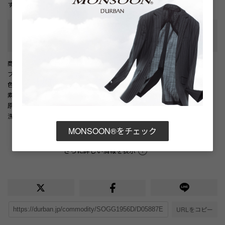
す。
性別タイプ
:
メンズ
カテゴリ
:
商品番号
： D05887EM002358
ブランド商品番号
： 1606472018 38
色
： ブルー（38）
素材
： 綿100%
原産国
： 中国
洗濯記号
：
MONSOON®をチェック
洗濯表示について
さらに詳しい情報を表示
URLをコピー