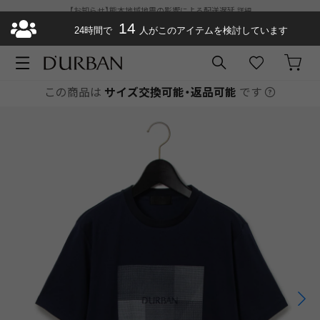
【お知らせ】熊本地域地震の影響による配送遅延
詳細
ダーバン公式オンラインストアがリニューアルオープン
14
¥11,000以上で送料
24時間で
人がこのアイテムを検討しています
無料
お急ぎ便が選べるようになりました
この商品は
サイズ交換可能・返品可能
です