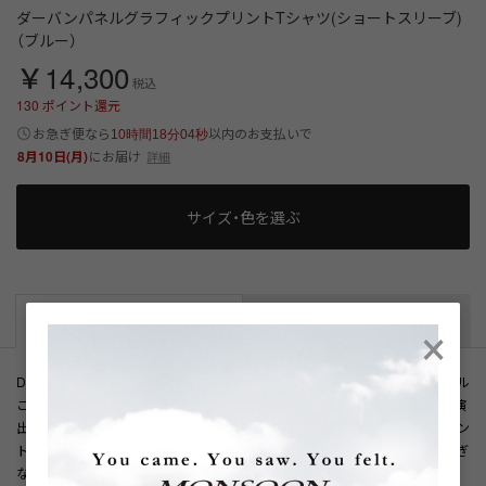
ダーバンパネルグラフィックプリントTシャツ(ショートスリーブ)
（ブルー）
￥14,300
税込
130
ポイント還元
以内
お急ぎ便なら
のお支払いで
10時間18分04秒
8月10日(月)
にお届け
詳細
サイズ・色を選ぶ
×
商品説明
サイズ詳細
Dロゴをグラフィックに落とし込んだ半袖プリントTシャツ。Dのロゴをパネル
ごとに切り分け、中央にダーバンのロゴを配したデザインが程よい存在感を演
出します。ホワイトとブルーの2色展開で、それぞれのカラーに合わせてプリン
トも同系色でまとめ、統一感のある仕上がりに。一枚着はもちろん、主張しすぎ
ないデザインのためカジュアルなジャケットのインナーとしてもおすすめで