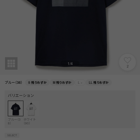
1
/
4
2
ブルー（38）
S
残りわずか
M
残りわずか
L
×
LL
残りわずか
バリエーション
ブルー（3
ホワイト
8）
（90）