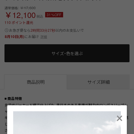
￥17,600
通常価格：
￥12,100
31%OFF
税込
110
ポイント還元
以内
お急ぎ便なら
のお支払いで
2時間33分26秒
8月10日(月)
にお届け
詳細
サイズ・色を選ぶ
商品説明
サイズ詳細
■ 商品特徴
先染めジャカード織で仕上げた、奥行きのある表情が魅力のロングスリーブシ
×
ャツ。
ギンガム柄に繊細な小花柄を織りで表現し、上品さの中に程よい華やかさを感
じられるデザインに仕上げました。
さらに、ギンガム部分にはトーン違いのカラーを取り入れることで、深みのあ