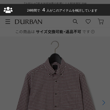
【お知らせ】熊本地域地震の影響による配送遅延
詳細
ダーバン公式オンラインストアがリニューアルオープン
4
¥11,000以上で送料
24時間で
人がこのアイテムを検討しています
無料
お急ぎ便が選べるようになりました
この商品は
サイズ交換可能・返品不可
です