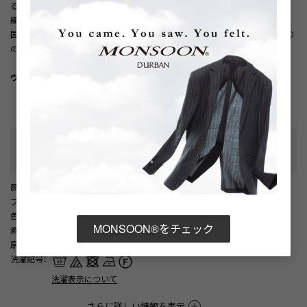
る色合いと豊かな表情を演出。
織り柄ならではの立体感も魅力です。
国内で丁寧に織り上げた、ダーバンオリジナルの国産素材を使用したこだわり
の一着です。
ウォッシャブル/家庭洗濯対応
性別タイプ
:
メンズ
カテゴリ
:
商品番号
： D05887EM002301
ブランド商品番号
： 1606221114 74
色
： レッド（74）
MONSOON®をチェック
素材
： 綿100%
原産国
： 中国
洗濯記号
：
洗濯表示について
さらに詳しい情報を表示