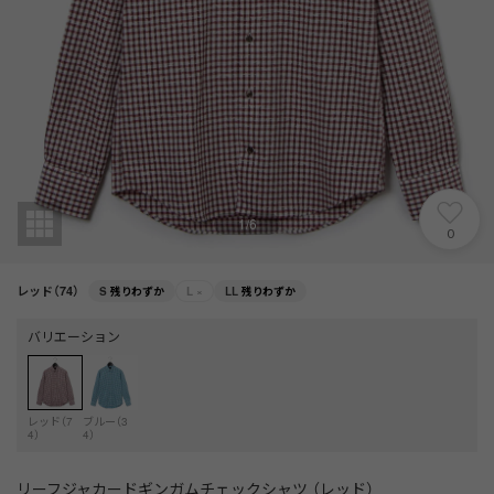
1
/
6
0
レッド（74）
S
残りわずか
L
×
LL
残りわずか
バリエーション
レッド（7
ブルー（3
4）
4）
リーフジャカードギンガムチェックシャツ （レッド）