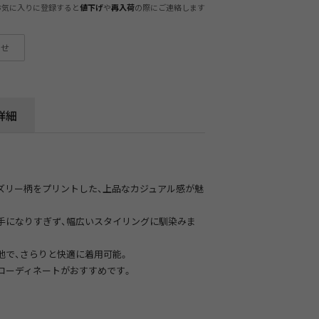
お気に入りに登録すると
や
の際にご連絡します
値下げ
再入荷
わせ
詳細
ズリー柄をプリントした、上品なカジュアル感が魅
手になりすぎず、幅広いスタイリングに馴染みま
地で、さらりと快適に着用可能。
コーディネートがおすすめです。