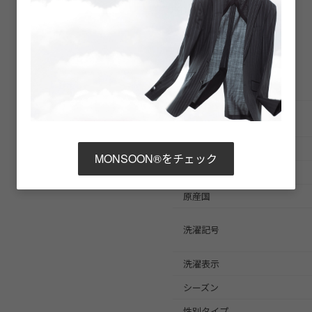
商品詳細
商品番号
ブランド商品番号
※店舗お問い合わせ用
色
MONSOON®をチェック
素材
原産国
洗濯記号
洗濯表示
シーズン
性別タイプ