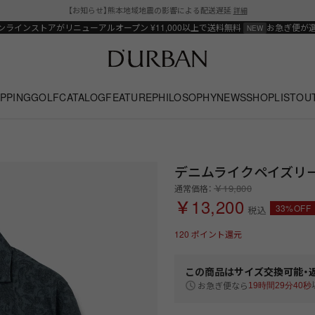
【お知らせ】熊本地域地震の影響による配送遅延
詳細
ンラインストアがリニューアルオープン
¥11,000以上で送料無料
お急ぎ便が
PPING
GOLF
CATALOG
FEATURE
PHILOSOPHY
NEWS
SHOPLIST
OU
デニムライクペイズリ
￥19,800
通常価格：
￥13,200
33%OFF
税込
120
ポイント還元
この商品は
サイズ交換可能・
お急ぎ便なら
19時間29分39秒