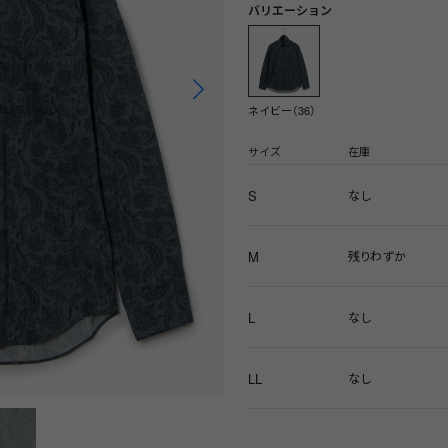
バリエーション
ネイビー（36）
サイズ
在庫
S
なし
M
残りわずか
L
なし
LL
なし