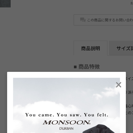
この商品に関するお問い合
商品説明
サイズ
■ 商品特徴
×
デニムライクな生地に繊細なペイ
力のロングスリーブシャツ。
同系色でまとめた柄使いにより派
す。
なめらかな風合いと軽やかな着心
同系色のアイテムや白パンツとの
ウォッシャブル/家庭洗濯対応