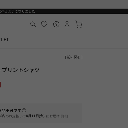
選べるようになりました
TLET
[ 前に戻る ]
ープリントシャツ
返品不可
です
以内
8月11日(火)
のお支払いで
にお届け
詳細