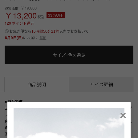
￥19,800
通常価格：
￥13,200
33%OFF
税込
120
ポイント還元
以内
お急ぎ便なら
のお支払いで
16時間50分21秒
8月9日(日)
にお届け
詳細
サイズ・色を選ぶ
商品説明
サイズ詳細
■ 商品特徴
×
凹凸感のあるサッカー地に、ストライプと幾何学小紋柄をプリントしたロング
スリーブシャツ。
爽やかなホワイトに、ブルーとグリーンを効かせた清潔感のある3色展開です。
繊細な柄表現が程よいアクセントとなり、軽快さの中にも上品な印象を演出。
滑らかな肌触りと、サッカー地ならではのさらりとした清涼感が特徴です。