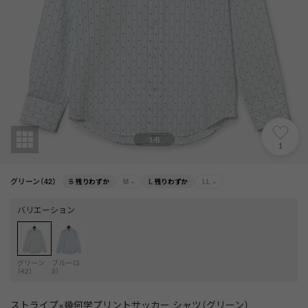
1
/
6
1
グリーン（42）
S
残りわずか
M
×
L
残りわずか
LL
×
バリエーション
グリーン
ブルー（3
（42）
3）
ストライプ×幾何学プリントサッカー シャツ（グリーン）