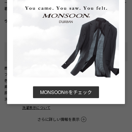
一枚着としてはもちろん、羽織りとしても存在感のある着こなしを楽しめる一
着です。
ウォッシャブル/家庭洗濯対応
性別タイプ
:
メンズ
カテゴリ
:
商品番号
： D05887EM002298
ブランド商品番号
： 1606221106 42
色
： グリーン（42）
素材
： 綿100%
MONSOON®をチェック
原産国
： 中国
洗濯記号
：
洗濯表示について
さらに詳しい情報を表示