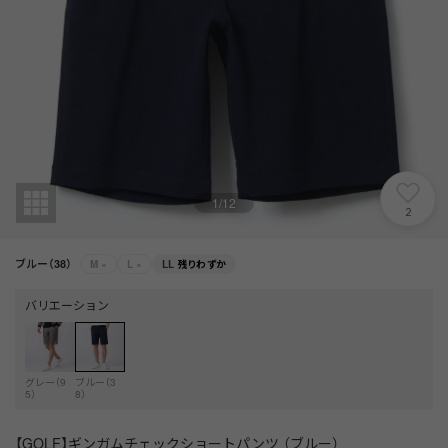
1
/
12
2
ブルー（38）
M
×
L
×
LL
残りわずか
バリエーション
グレー（9
ブルー（3
5）
8）
【GOLF】ギンガムチェックショートパンツ （ブルー）