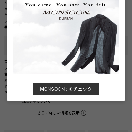
ジャケットとのセットアップで統一感のある端正なゴルフスタイルを楽しめ
ます。
単品使いでも洗練されたスポーティースタイルが完成する一着です。
ブルーとグレーの２色展開。
共通素材の商品【GOLF】ギンガムトラックジャケット(品番：1806212003)
性別タイプ
:
メンズ
カテゴリ
:
商品番号
： D05887EM002269
ブランド商品番号
： 1806242003 38
色
： ブルー（38）
素材
： ポリエステル100%
原産国
： 中国
MONSOON®をチェック
洗濯記号
：
洗濯表示について
さらに詳しい情報を表示