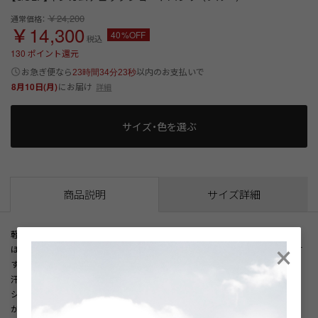
￥24,200
通常価格：
￥14,300
40%OFF
税込
130
ポイント還元
以内
お急ぎ便なら
のお支払いで
23時間34分22秒
8月10日(月)
にお届け
詳細
サイズ・色を選ぶ
商品説明
サイズ詳細
×
軽やかな素材を使用した、ギンガムチェック柄のショートパンツ。
ほどよく伸びる素材で動きやすく、ゴルフや夏のアクティブなシーンにもおす
すめです。
汗をかいても乾きやすく、暑い季節でもさらっと快適に着用できます。
ショート丈ならではの軽快さで、Tシャツやポロシャツとの組み合わせで爽や
かに。