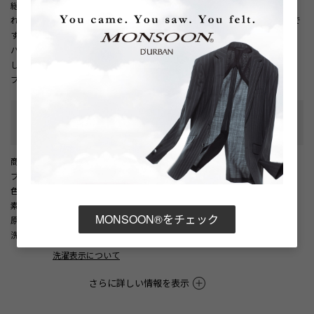
総柄デザインはコーディネートのアクセントとして活躍しつつ、色味が抑えら
れているため、すっきりと大人らしいスタイリングにも取り入れやすい一枚で
す。
パンツやショートパンツ、チノなどと合わせると、軽快でアクティブな着こな
しを楽しめます。
ブルーとオフホワイトとチャコールの３色展開。
性別タイプ
:
メンズ
カテゴリ
:
商品番号
： D05887EM002252
ブランド商品番号
： 1806272132 98
色
： チャコール（98）
素材
： ポリエステル100%
MONSOON®をチェック
原産国
： 中国
洗濯記号
：
洗濯表示について
さらに詳しい情報を表示