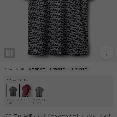
1
/
9
1
チャコール（98）
M
残りわずか
L
残りわずか
LL
残りわずか
バリエーション
チャコール
ブルー（3
オフホワイ
（98）
8）
ト（91）
【GOLF】ロゴ総柄プリントモックネックカットソー(ショートスリ