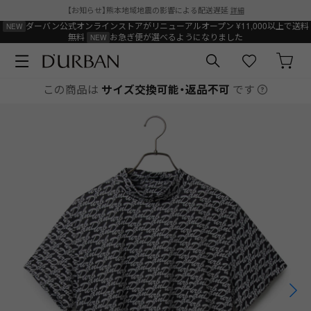
【お知らせ】熊本地域地震の影響による配送遅延
詳細
ダーバン公式オンラインストアがリニューアルオープン
¥11,000以上で送料
無料
お急ぎ便が選べるようになりました
この商品は
サイズ交換可能・返品不可
です