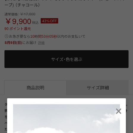
ーブ) （チャコール）
￥17,600
通常価格：
￥9,900
43%OFF
税込
90
ポイント還元
以内
お急ぎ便なら
のお支払いで
10時間53分05秒
8月9日(日)
にお届け
詳細
サイズ・色を選ぶ
商品説明
サイズ詳細
×
ダーバンオリジナルのロゴをプリントした総柄モックネック半袖カットソー。
表面はすっきりとした滑らかな見た目で上品に仕上げ、裏面は肌に触れる部分
を減らした素材を使用しており、さらっと軽やかで涼しげな着心地です。
ベースカラーとロゴの2色でまとめられており、総柄ながらも上品で洗練され
た印象に仕上がっています。