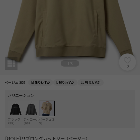
1
/
8
0
ベージュ（83）
M
残りわずか
L
残りわずか
LL
残りわずか
バリエーション
ブラック
チャコール
ベージュ（8
（99）
（98）
3）
【GOLF】リブロングカットソー （ベージュ）