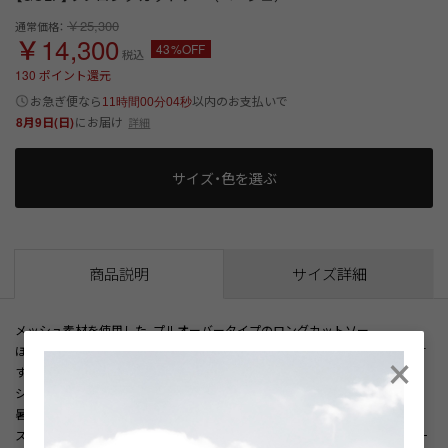
￥25,300
通常価格：
￥14,300
43%OFF
税込
130
ポイント還元
以内
お急ぎ便なら
のお支払いで
11時間00分04秒
8月9日(日)
にお届け
詳細
サイズ・色を選ぶ
商品説明
サイズ詳細
メッシュ素材を使用した、プルオーバータイプのロングカットソー。
×
ほどよく伸びる素材で動きやすく、ゴルフなどのアクティブなシーンにもおす
すめ。
シワになりにくく、お手入れしやすい点も魅力です。
暑い季節でもさらっとした着用感が続き、快適にお過ごしいただけます。
スポーツシーンはもちろん、普段のカジュアルスタイルにも取り入れやすい一