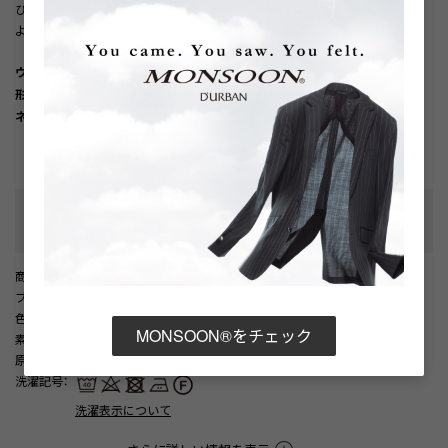
びいただけるため、より自分に合ったサイズ選びが可能です。形態安定加工に
より、洗濯後のお手入れも簡単で、デイリーに着用しやすい一枚です。
ウォッシャブル/家庭洗濯対応
形態安定加工
ネックスリーブサイズ(首回りと裄丈から選べる)
性別タイプ
:
メンズ
カテゴリ
:
商品番号
： D05887EM002228
ブランド商品番号
： 4806221202 90
色
： ホワイト（90）
MONSOON®をチェック
素材
： 綿100%
原産国
： ベトナム
洗濯記号
：
洗濯表示について