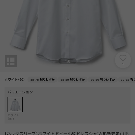
1
/
6
1
ホワイト（90）
38-78
残りわずか
38-80
残りわずか
39-80
残りわずか
39-82
残
バリエーション
ホワイト
（90）
【ネックスリーブ】ホワイトドビー小紋ドレスシャツ(形態安定) （ホ