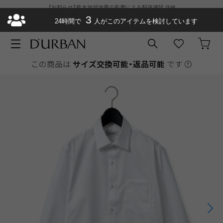
【お知らせ】熊本地域地震の影響による配送遅延
詳細
ダーバン公式オンラインストアがリニューアルオープン
3
¥11,000以上で送料
24時間で
人がこのアイテムを検討しています
無料
お急ぎ便が選べるようになりました
この商品は
サイズ交換可能・返品可能
です