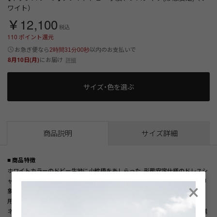
ワイト）
￥12,100
税込
110
ポイント還元
以内
お急ぎ便なら
のお支払いで
2時間31分00秒
8月10日(月)
にお届け
詳細
サイズ・色を選ぶ
商品説明
サイズ詳細
■ 商品特徴
ホワイトカラーのドビー生地に小紋柄をあしらった、形態安定仕様のドレスシ
×
ャツ。さりげない柄表現と上品な織りの表情が、清潔感の中に奥行きのある印
象を与えます。細やかな小紋柄が控えめなアクセントとなり、無地ライクに着
用できる汎用性の高い一枚です。
ネックスリーブ仕様により、首回りと裄丈（背中心～袖先）を組み合わせてお選