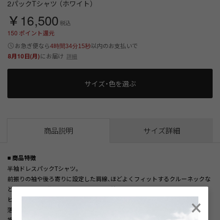
2パックTシャツ （ホワイト）
￥16,500
税込
150
ポイント還元
以内
お急ぎ便なら
のお支払いで
4時間34分15秒
8月10日(月)
にお届け
詳細
サイズ・色を選ぶ
商品説明
サイズ詳細
■ 商品特徴
半袖ドレスパックTシャツ。
前振りの袖や後ろ寄りに設定した肩線、ほどよくフィットするクルーネックな
ど、テーラード発想の設計で仕立てた一着です。
×
ビジネスユースを意識し、白は透けにくく汚れが目立ちにくい工夫を、黒は色
落ちしにくい仕様となっております。
裾にはD'のロゴを、レザー調の型押しで表現し、さりげなく上質感をプラス。