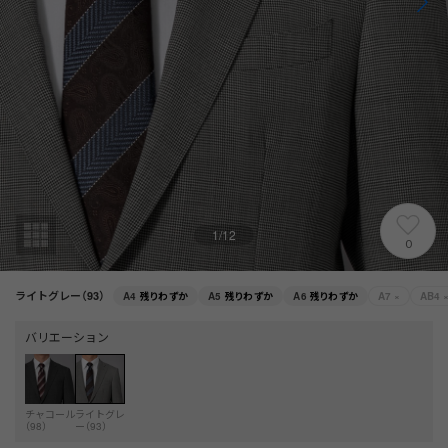
1
/
12
0
ライトグレー（93）
A4
残りわずか
A5
残りわずか
A6
残りわずか
A7
×
AB4
バリエーション
チャコール
ライトグレ
（98）
ー（93）