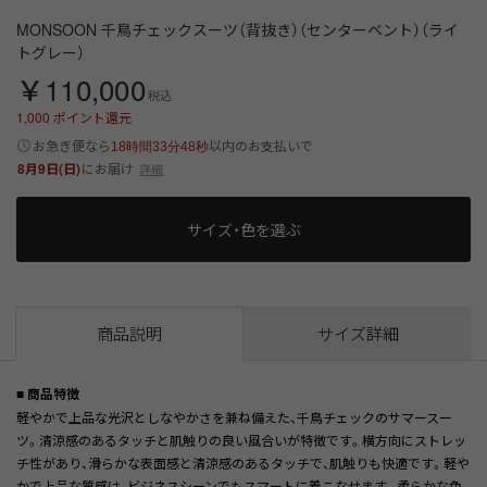
MONSOON 千鳥チェックスーツ（背抜き）（センターベント）（ライ
トグレー）
￥110,000
税込
1,000
ポイント還元
以内
お急ぎ便なら
のお支払いで
18時間33分47秒
8月9日(日)
にお届け
詳細
サイズ・色を選ぶ
商品説明
サイズ詳細
■ 商品特徴
軽やかで上品な光沢としなやかさを兼ね備えた、千鳥チェックのサマースー
ツ。清涼感のあるタッチと肌触りの良い風合いが特徴です。横方向にストレッ
チ性があり、滑らかな表面感と清涼感のあるタッチで、肌触りも快適です。軽や
かで上品な質感は、ビジネスシーンでもスマートに着こなせます。柔らかな色