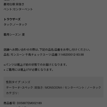
裏地仕様:背抜き
ベント:センターベント
トラウザーズ
タック:ノータック
着用シーズン: 夏
店舗へお問い合わせの際は、下記の品名/品番をお申し付けください。
品名：モンスーン 千鳥チェックスーツ/品番：1146200012-93.98
※パンツは裾上げ前の状態でのお届けとなります。
※ ご着用には裾上げが必要となります。
性別タイプ
:
メンズ
テーラード・スペック
:
背抜き
/
MONSOON®
/
センターベント
/
ノータック
カテゴリ
:
商品番号
： D05887EM002189