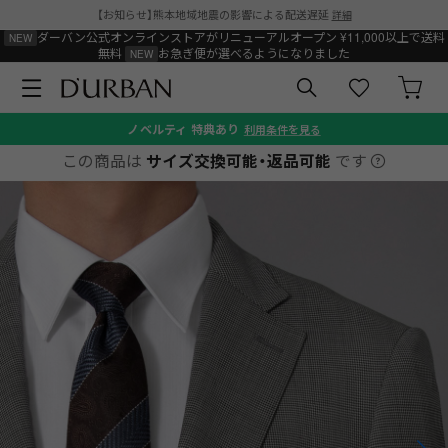
【お知らせ】熊本地域地震の影響による配送遅延
詳細
ダーバン公式オンラインストアがリニューアルオープン
¥11,000以上で送料
無料
お急ぎ便が選べるようになりました
ノベルティ
特典あり
利用条件を見る
この商品は
サイズ交換可能・返品可能
です