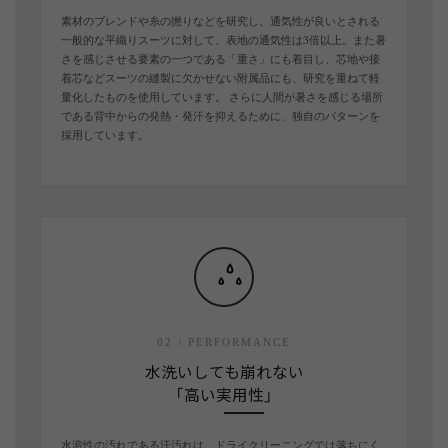
素材のブレンドや糸の撚りなどを研究し、通気性が良いとされる
一般的な平織りスーツに対して、表地の通気性は3倍以上。また暑
さを感じさせる要素の一つである「重さ」にも着目し、芯地や接
着芯などスーツの縫製に欠かせない附属品にも、研究を重ねて軽
量化したものを使用しています。 さらに人間が暑さを感じる場所
である背中からの発熱・発汗を抑えるために、独自のパターンを
採用しています。
02 / PERFORMANCE
水洗いしても崩れない
「高い実用性」
水溶性の汚れである汗汚れは、ドライクリーニングでは落ちにく