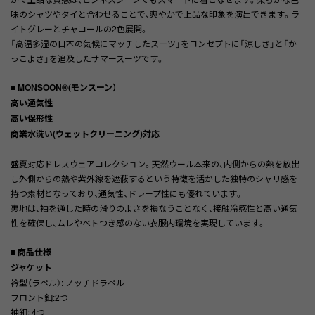
味のシャツやタイと合わせることで、爽やかで上品な印象を演出できます。ラ
イトグレーとチャコールの2色展開。
「高温多湿の日本の気候にマッチしたスーツ」をコンセプトに「涼しさ」と「か
っこよさ」を追及したサマースーツです。
■ MONSOON®(モンスーン）
高い通気性
高い保形性
商業水洗い(ウェットクリーニング)対応
盛夏対応ドレスウェアコレクション。天然ウール本来の、内側からの熱を放出
し外側からの熱や紫外線を遮蔽するという特徴を活かした独特のシャリ感を
持つ素材となっており、通気性、ドレープ性にも優れています。
裏地は、袖を通した時の滑りのよさを損なうことなく、接触冷感性と高い通気
性を確保し、ムレやベトつき感のない衣服内環境を実現しています。
■ 商品仕様
ジャケット
衿型（ラペル）: ノッチドラペル
フロント釦:2つ
袖釦: 4つ