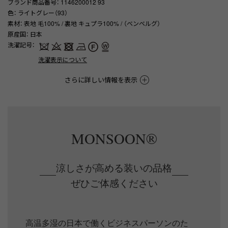
ブランド商品番号
： 1146200012 93
色
： ライトグレー（93）
素材
： 表地 毛100% / 裏地 キュプラ100% / （ベンベルグ）
原産国
： 日本
洗濯記号
：
洗濯表示について
さらに詳しい情報を表示
MONSOON®
涼しさが高める装いの品格
ぜひご体感ください
高温多湿の日本で働くビジネスパーソンのた