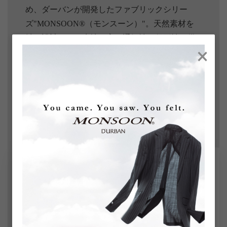
め、ダーバンが開発したファブリックシリー
ズ"MONSOON®（モンスーン）"。天然素材を
軸に設計された生地は高い通気性と保形性を備
×
え、涼やかな着心地をドレスウェアとしての品
格を両立。原料、織り、仕上げ加工に至るま
で、科学的かつ実用的に改良を続けてきた、ダ
ーバンならではの素材です。