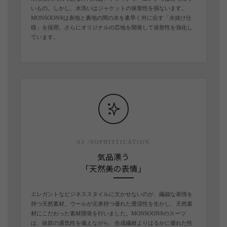
いもの。しかし、水洗いはジャケットの保形性を損ないます。
MONSOON®は表地と裏地の間の水を素早く外に出す「水抜け仕
様」を採用。さらにオリジナルの芯地を開発して保形性を強化し
ています。
03 /SOPHISTICATION
気品漂う
「天然美の表情」
エレガントなビジネススタイルに欠かせないのが、繊細な表情を
持つ天然素材。ウールが元来持つ優れた透湿性を生かし、天然素
材にこだわった素材開発を行いました。MONSOON®のスーツ
は、抜群の通気性を備えながら、合成繊維よりはるかに優れた性