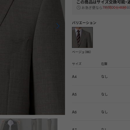
この商品は
サイズ交換可能・
以
お急ぎ便なら
7時間00分45秒
バリエーション
ベージュ（86）
サイズ
在庫
A4
なし
A5
なし
A6
なし
A7
なし