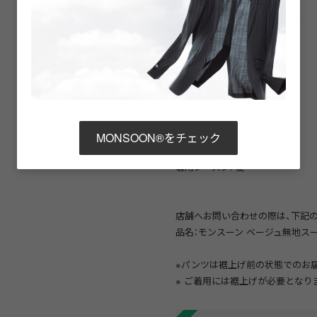
ジャケット
衿型（ラペル）: ノッチドラペル
フロント釦:2つ
袖釦: 4つ
裏地仕様:背抜き
ベント:サイドベンツ
トラウザーズ
タック:ワンタック
MONSOON®をチェック
着用シーズン: 夏
店舗へお問い合わせの際は、下記の
品名：モンスーン ベージュ無地スーツ/品
※パンツは裾上げ前の状態でのお
※ ご着用には裾上げが必要となり