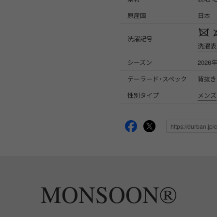
原産国
日本
洗濯記号
洗濯表
シーズン
2026
テーラード・スペック
背抜き
性別タイプ
メンズ
MONSOON®