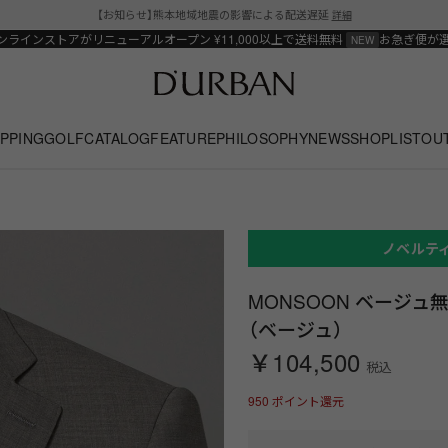
【お知らせ】熊本地域地震の影響による配送遅延
詳細
ンラインストアがリニューアルオープン
¥11,000以上で送料無料
お急ぎ便が
PPING
GOLF
CATALOG
FEATURE
PHILOSOPHY
NEWS
SHOPLIST
OU
ノベルテ
MONSOON ベージュ
（ベージュ）
￥104,500
税込
950
ポイント還元