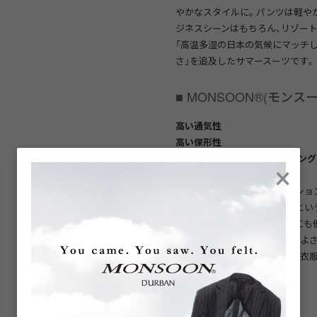
やかなスタイルに。パンツは軽や
ジネスシーンはもちろん、リゾー
「高温多湿の日本の気候にマッチし
さ」を追及したサマースーツです。
■ MONSOON®(モンス
高い通気性
高い保形性
×
商業水洗い(ウェットクリーニング
盛夏対応ドレスウェアコレクショ
からの熱や紫外線を遮蔽するとい
っており、通気性、ドレープ性にも
裏地は、袖を通した時の滑りのよ
保し、ムレやベトつき感のない衣
■ 商品仕様