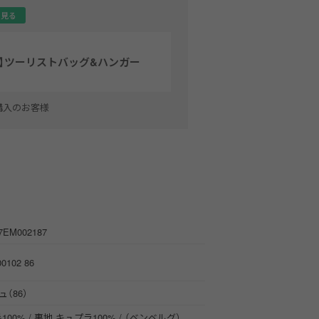
を見る
ィ】ツーリストバッグ&ハンガー
購入のお客様
7EM002187
00102 86
（86）
100% / 裏地 キュプラ100% / （ベンベルグ）