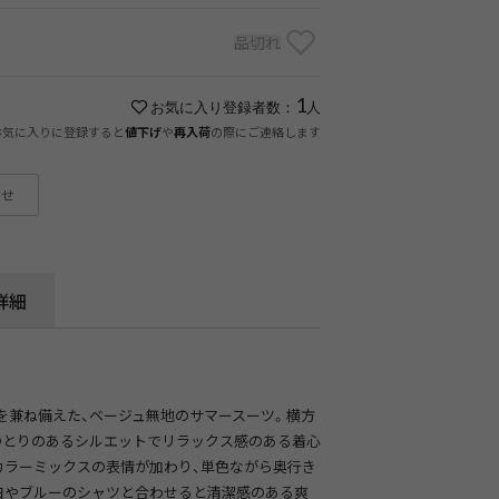
品切れ
1
お気に入り登録者数：
人
お気に入りに登録すると
や
の際にご連絡します
値下げ
再入荷
わせ
詳細
を兼ね備えた、ベージュ無地のサマースーツ。横方
ゆとりのあるシルエットでリラックス感のある着心
カラーミックスの表情が加わり、単色ながら奥行き
白やブルーのシャツと合わせると清潔感のある爽