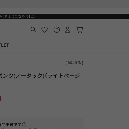
選べるようになりました
TLET
[ 前に戻る ]
ンツ(ノータック)（ライトベージ
返品不可
です