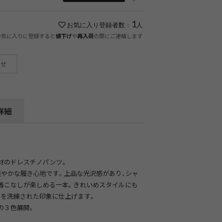
1
お気に入り登録者数：
人
お気に入りに登録すると
や
の際にご連絡します
値下げ
再入荷
わせ
詳細
材のドレスチノパンツ。
軽やかな履き心地です。上品な光沢感があり、シャ
着こなしが楽しめる一本。きれいめスタイルにも
ルを洗練された印象に仕上げます。
の３色展開。