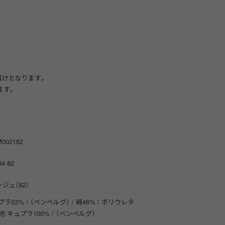
届けとなります。
ます。
M002182
04 82
ジュ（82）
ラ53% / （ベンベルグ） / 綿46% / ポリウレタ
裏地 キュプラ100% / （ベンベルグ）