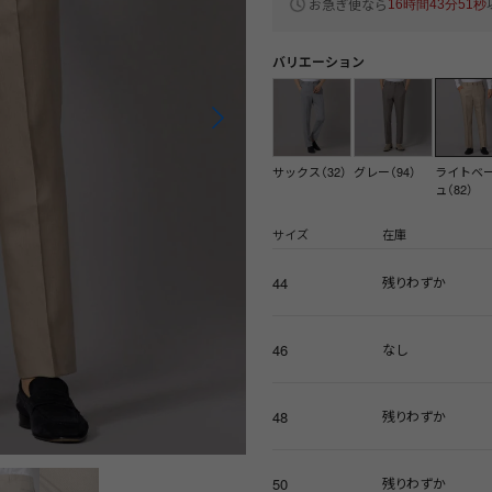
お急ぎ便なら
16時間43分51秒
バリエーション
サックス（32）
グレー（94）
ライトベ
ュ（82）
サイズ
在庫
44
残りわずか
46
なし
48
残りわずか
50
残りわずか