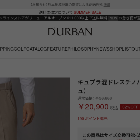
【お知らせ】熊本地域地震の影響による配送遅延
詳細
送料の改定について
SUMMER SALE
ンラインストアがリニューアルオープン
¥11,000以上で送料無料
お急ぎ便が
PPING
GOLF
CATALOG
FEATURE
PHILOSOPHY
NEWS
SHOPLIST
OU
キュプラ混ドレスチノパ
ュ）
￥30,800
通常価格：
￥20,900
32%OFF
税込
190
ポイント還元
この商品は
サイズ交換可能・