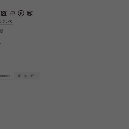
について
春夏
ク
URLをコピー