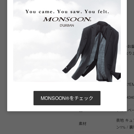
■商品仕様
タック：ノータック
ビジネスシーンにおすすめ
※パンツは裾上げ前の状態でのお
※ ご着用には裾上げが必要となり
商品詳細
商品番号
D05887E
ブランド商品番号
11062434
MONSOON®をチェック
※店舗お問い合わせ用
色
ライトベー
表地 キュプ
素材
ン1% / 