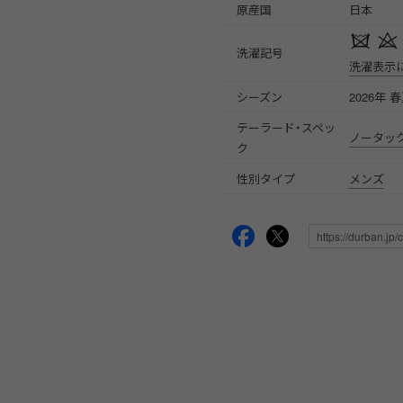
原産国
日本
洗濯記号
洗濯表示
シーズン
2026年 
テーラード・スペッ
ノータッ
ク
性別タイプ
メンズ