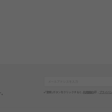
※「登録」ボタンをクリックすると、
利用規約
、
プライバ
す。