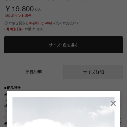
￥19,800
税込
180
ポイント還元
以内
お急ぎ便なら
のお支払いで
9時間16分40秒
8月9日(日)
にお届け
詳細
サイズ・色を選ぶ
商品説明
サイズ詳細
■ 商品特徴
×
高密度ブロード素材を使用した、ネイビーカラーのワイドカラードレスシャ
ツ。
綿100％素材ならではのソフトな風合いと自然な光沢感を備え、ネイビーカラ
ーの深みを引き立てます。
生地にしっかりとしたハリがあり、シワになりにくく、端正な表情を保ちます。
無地でありながら素材感による立体的な表情が、スーツスタイルに品のある印