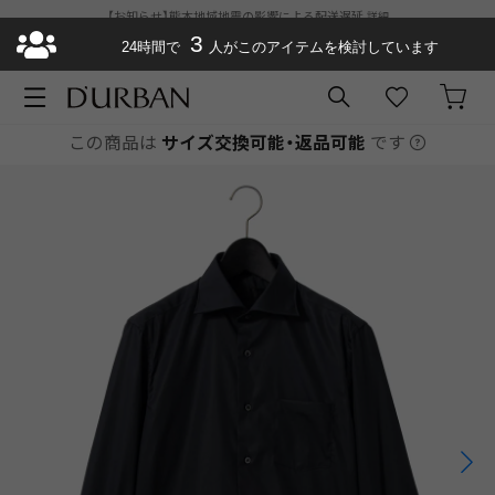
【お知らせ】熊本地域地震の影響による配送遅延
詳細
ダーバン公式オンラインストアがリニューアルオープン
3
¥11,000以上で送料
24時間で
人がこのアイテムを検討しています
無料
お急ぎ便が選べるようになりました
この商品は
サイズ交換可能・返品可能
です