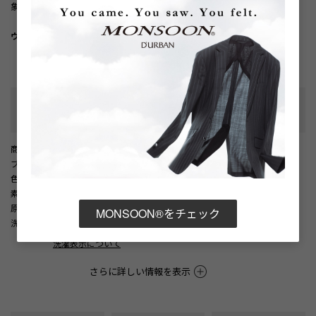
象を添えます。
ウォッシャブル/家庭洗濯対応
性別タイプ
:
メンズ
カテゴリ
:
商品番号
： D05887EM002124
ブランド商品番号
： 1606221236 39
色
： ネイビー（39）
素材
： 綿100%
原産国
： 中国
MONSOON®をチェック
洗濯記号
：
洗濯表示について
さらに詳しい情報を表示