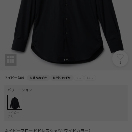
1
/
6
1
ネイビー（39）
S
残りわずか
M
残りわずか
L
×
LL
×
バリエーション
ネイビー
（39）
ネイビーブロードドレスシャツ（ワイドカラー）