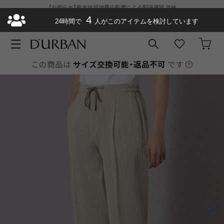
【お知らせ】熊本地域地震の影響による配送遅延
詳細
ダーバン公式オンラインストアがリニューアルオープン
4
¥11,000以上で送料
24時間で
人がこのアイテムを検討しています
無料
お急ぎ便が選べるようになりました
この商品は
サイズ交換可能・返品不可
です