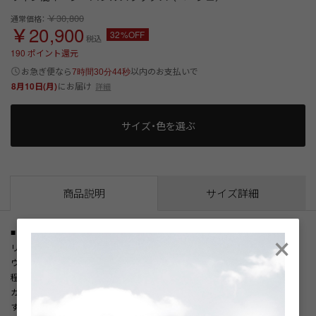
￥30,800
通常価格：
￥20,900
32%OFF
税込
190
ポイント還元
以内
お急ぎ便なら
のお支払いで
7時間30分44秒
8月10日(月)
にお届け
詳細
サイズ・色を選ぶ
商品説明
サイズ詳細
×
■ 商品特徴
リラックス感のあるはき心地が魅力のイージーパンツ。
ウエストはドローコード仕様で、好みのフィット感に調整できます。
程よくゆとりのあるシルエットが動きやすく、軽やかな着用感を実現。
カジュアルスタイルはもちろん、きれいめコーデにも取り入れやすい一本で
す。