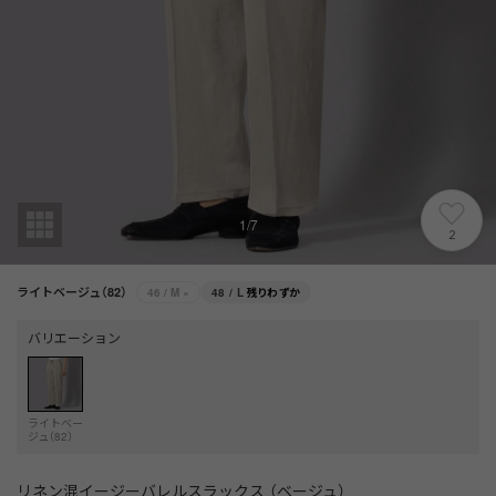
1
/
7
2
ライトベージュ（82）
46 / M
×
48 / L
残りわずか
バリエーション
ライトベー
ジュ（82）
リネン混イージーバレルスラックス （ベージュ）