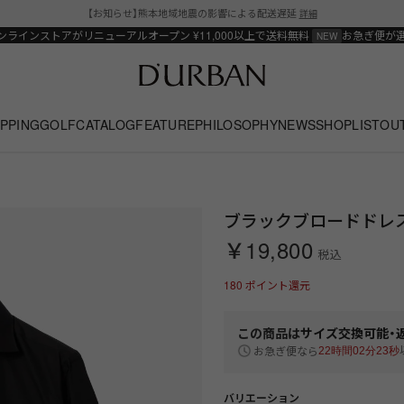
【お知らせ】熊本地域地震の影響による配送遅延
詳細
ンラインストアがリニューアルオープン
¥11,000以上で送料無料
お急ぎ便が
PPING
GOLF
CATALOG
FEATURE
PHILOSOPHY
NEWS
SHOPLIST
OU
ブラックブロードドレス
￥19,800
税込
180
ポイント還元
この商品は
サイズ交換可能・
お急ぎ便なら
22時間02分23秒
バリエーション