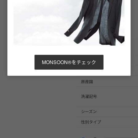
商品詳細
商品番号
ブランド商品番号
※店舗お問い合わせ用
色
MONSOON®をチェック
素材
原産国
洗濯記号
シーズン
性別タイプ