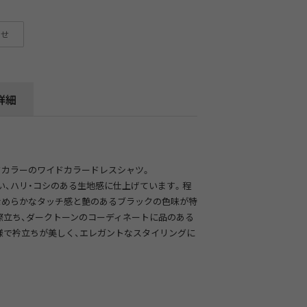
わせ
詳細
クカラーのワイドカラードレスシャツ。
い、ハリ・コシのある生地感に仕上げています。程
なめらかなタッチ感と艶のあるブラックの色味が特
際立ち、ダークトーンのコーディネートに品のある
様で衿立ちが美しく、エレガントなスタイリングに