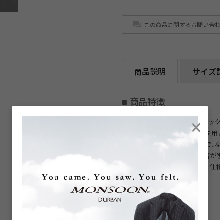
この商品に関するお問い合
商品説明
サイズ
■ 商品特徴
×
ブロード素材を使用した、ブラッ
発色性に優れたギザコットンを用
よくソフトに染め上げることで、
徴です。無地ながら素材の表情が
印象を添えます。ワイドカラー仕
おすすめの一枚です。
ウォッシャブル/家庭洗濯対応