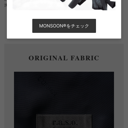
洗濯記号
：
洗濯表示について
MONSOON®をチェック
さらに詳しい情報を表示
ORIGINAL FABRIC