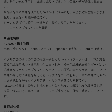
細い番手の糸を使用し、繊細に織りあげることで目風や柄が綺麗に見えま
す。
高品質な国産生地を使用したr.a.s.o.は、深みのある自然な光沢と滑らかな肌
触り、適度なハリ感が特徴です。
シーンを選ばずに着用できるため、長くご愛用いただけます。
チャコールとブラックの2色展開。
■ 生地特徴
r.a.s.o. - 橋本毛織
raso（滑らかな）・abito（スーツ）・speciale（特別な）・ordire（織り）
イタリア語の四つの単語の頭文字をとったr.a.s.o.（ラーゾ）は、日本が誇る
高級毛織物産地である尾州で生み出された、橋本毛織株式会社とダーバンの
協業オリジナルファブリック。タテとヨコの原毛の太さを変えて織ることで
生地の見え方に変化を与えるという技法を用いており、日本の生地づくりの
よさを残しながらもイタリア的エッセンスを加えた素材です。
r.a.s.o.の特徴は、風合いを損ねることなくきれいに表現された織り目や柄、
良質で深みのある光沢、軽くてドレープ性があり、仕立て映えすることで
す。
■ 商品仕様
ジャケット