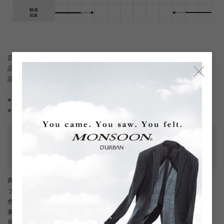
店舗へお問い合わせの際は、下記の品名/品番をお申し付けください。
×
品名：r.a.s.o. 無地スーツ(背抜き)(サイドベンツ)
品番：1106500120-98.99
※パンツは裾上げ前の状態でのお届けとなります。
※ ご着用には裾上げが必要となります。
性別タイプ
:
メンズ
テーラード・スペック
:
背抜き
/
サイドベンツ
/
ワンタック
カテゴリ
:
商品番号
： D05887EM002059
ブランド商品番号
： 1106500120 99
色
： ブラック（99）
素材
： 表地 毛97% /シルク3% / 裏地 キュプラ100% （ベンベルグ）
原産国
： 日本