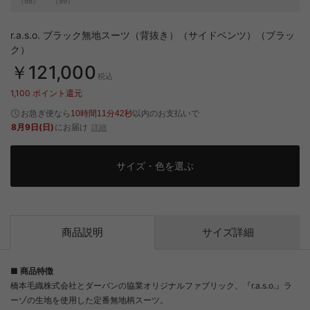
（98）
（99）
r.a.s.o. ブラック無地スーツ（背抜き）（サイドベンツ）（ブラッ
ク）
￥121,000
税込
1,100
ポイント還元
お急ぎ便なら
以内
のお支払いで
10時間11分41秒
8月9日(日)
にお届け
詳細
サイズ・色を選ぶ
商品説明
サイズ詳細
■ 商品特徴
橋本毛織株式会社とダーバンの協業オリジナルファブリック、『r.a.s.o.』ラ
ーゾの生地を使用した定番無地柄スーツ。