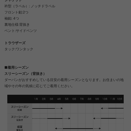
衿型（ラペル）: ノッチドラペル
フロント釦:2つ
袖釦: 4つ
裏地仕様:背抜き
ベント:サイドベンツ
トラウザーズ
タック:ワンタック
■着用シーズン
スリーシーズン（背抜き）
ダーバンがおすすめしている目安の着用シーズンとなります。お住まいの地
域やその年の気候に応じてご着用ください。