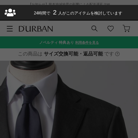
【お知らせ】熊本地域地震の影響による配送遅延
詳細
2
ダーバン公式オンラインストアがリニューアルオープン
¥11,000以上で送料
24時間で
人がこのアイテムを検討しています
無料
お急ぎ便が選べるようになりました
ノベルティ
特典あり
利用条件を見る
この商品は
サイズ交換可能・返品可能
です