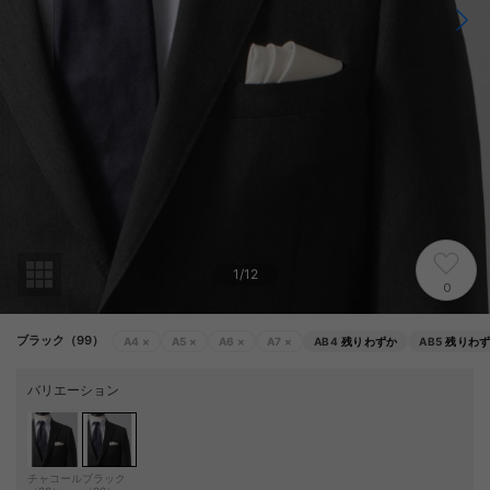
1
/
12
0
ブラック（99）
A4
×
A5
×
A6
×
A7
×
AB4
残りわずか
AB5
残りわ
バリエーション
チャコール
ブラック