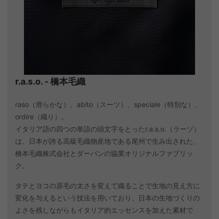
r.a.s.o. - 橋本毛織
raso（滑らかな）、abito（スーツ）、speciale（特別な）、
ordire（織り）。
イタリア語の四つの単語の頭文字をとったr.a.s.o.（ラーゾ）
は、日本が誇る高級毛織物産地である尾州で生み出された、
橋本毛織株式会社とダーバンの協業オリジナルファブリッ
ク。
タテとヨコの原毛の太さを変えて織ることで生地の見え方に
変化を与えるという技法を用いており、日本の生地づくりの
よさを残しながらもイタリア的エッセンスを加えた素材で