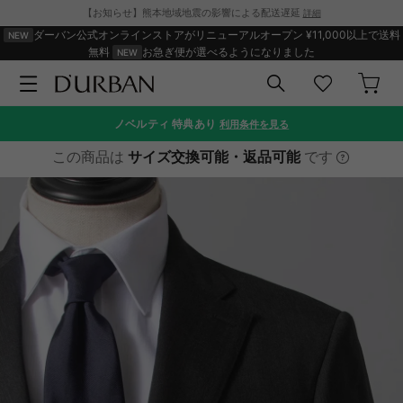
【お知らせ】熊本地域地震の影響による配送遅延
詳細
ダーバン公式オンラインストアがリニューアルオープン
¥11,000以上で送料
無料
お急ぎ便が選べるようになりました
ノベルティ
特典あり
利用条件を見る
この商品は
サイズ交換可能・返品可能
です