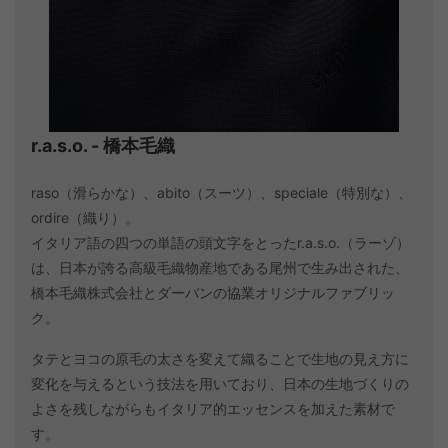
r.a.s.o. - 橋本毛織
raso（滑らかな）、abito（スーツ）、speciale（特別な）、
ordire（織り）。
イタリア語の四つの単語の頭文字をとったr.a.s.o.（ラーゾ）
は、日本が誇る高級毛織物産地である尾州で生み出された、
橋本毛織株式会社とダーバンの協業オリジナルファブリッ
ク。
タテとヨコの原毛の太さを変えて織ることで生地の見え方に
変化を与えるという技法を用いており、日本の生地づくりの
よさを残しながらもイタリア的エッセンスを加えた素材で
す。