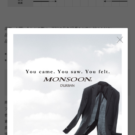
店舗へお問い合わせの際は、下記の品名/品番をお申し付けください。
×
品名：r.a.s.o. 無地スーツ(背抜き)(サイドベンツ)
品番：1106500120-98.99
※パンツは裾上げ前の状態でのお届けとなります。
※ ご着用には裾上げが必要となります。
性別タイプ
:
メンズ
テーラード・スペック
:
背抜き
/
サイドベンツ
/
ワンタック
カテゴリ
:
商品番号
： D05887EM002058
ブランド商品番号
： 1106500120 98
色
： チャコール（98）
素材
： 表地 毛97% /シルク3% / 裏地 キュプラ100% （ベンベルグ）
原産国
： 日本
洗濯記号
：