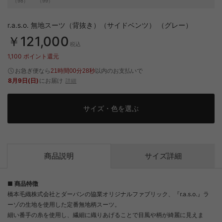
（98）
（99）
r.a.s.o. 無地スーツ（背抜き）（サイドベンツ） （グレー）
￥121,000
税込
1,100
ポイント還元
お急ぎ便なら
以内
のお支払いで
21時間00分27秒
8月9日(日)
にお届け
詳細
サイズ・色を選ぶ
商品説明
サイズ詳細
■ 商品特徴
橋本毛織株式会社とダーバンの協業オリジナルファブリック、『r.a.s.o.』ラ
ーゾの生地を使用した定番無地柄スーツ。
細い番手の糸を使用し、繊細に織りあげることで目風や柄が綺麗に見えま