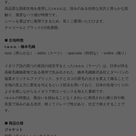
す。
高品質な国産生地を使用したr.a.s.o.は、深みのある自然な光沢と滑らかな肌
触り、適度なハリ感が特徴です。
シーンを選ばずに着用できるため、長くご愛用いただけます。
チャコールとブラックの2色展開。
■ 生地特徴
r.a.s.o. - 橋本毛織
raso（滑らかな）・abito（スーツ）・speciale（特別な）・ordire（織り）
イタリア語の四つの単語の頭文字をとったr.a.s.o.（ラーゾ）は、日本が誇る
高級毛織物産地である尾州で生み出された、橋本毛織株式会社とダーバンの
協業オリジナルファブリック。タテとヨコの原毛の太さを変えて織ることで
生地の見え方に変化を与えるという技法を用いており、日本の生地づくりの
よさを残しながらもイタリア的エッセンスを加えた素材です。
r.a.s.o.の特徴は、風合いを損ねることなくきれいに表現された織り目や柄、
良質で深みのある光沢、軽くてドレープ性があり、仕立て映えすることで
す。
■ 商品仕様
ジャケット
衿型（ラペル）: ノッチドラペル