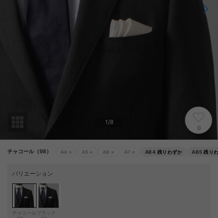
1
/
8
0
チャコール（98）
A4
×
A5
×
A6
×
A7
×
AB4
残りわずか
AB5
残り
バリエーション
チャコール
ブラック