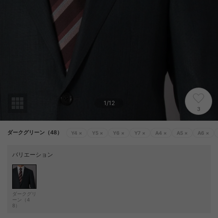
1
/
12
3
ダークグリーン（48）
Y4
×
Y5
×
Y6
×
Y7
×
A4
×
A5
×
A6
×
バリエーション
ダークグリ
ーン（4
8）