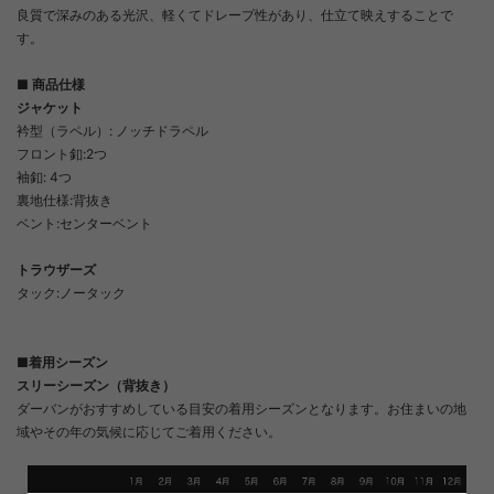
良質で深みのある光沢、軽くてドレープ性があり、仕立て映えすることで
す。
■ 商品仕様
ジャケット
衿型（ラペル）: ノッチドラペル
フロント釦:2つ
袖釦: 4つ
裏地仕様:背抜き
ベント:センターベント
トラウザーズ
タック:ノータック
■着用シーズン
スリーシーズン（背抜き）
ダーバンがおすすめしている目安の着用シーズンとなります。お住まいの地
域やその年の気候に応じてご着用ください。