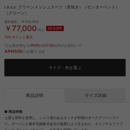
r.a.s.o. グリーンメッシュスーツ（背抜き）（センターベント）
（グリーン）
￥110,000
通常価格：
￥77,000
30%OFF
税込
700
ポイント還元
お急ぎ便なら
以内
のお支払いで
5時間14分57秒
8月9日(日)
にお届け
詳細
サイズ・色を選ぶ
商品説明
サイズ詳細
■ 商品特徴
上質な原料を使用し、シャリ感のあるタッチが特徴のダークグリーンスー
ツ。ダーバンと橋本毛織株式会社の協業により生まれた、オリジナルファブ
リック『r.a.s.o.（ラーゾ）』の生地を使用しています。