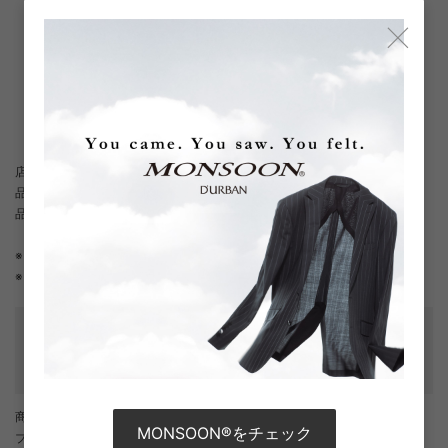
×
店舗へお問い合わせの際は、下記の品名/品番をお申し付けください。
品名：r.a.s.o. グリーンメッシュスーツ
品番：1106200008-48
※ パンツは裾上げ前の状態でのお届けとなります。
※ ご着用には裾上げが必要となります。
性別タイプ
:
メンズ
テーラード・スペック
:
背抜き
/
センターベント
/
ノータック
カテゴリ
:
商品番号
： D05887EM002049
MONSOON®をチェック
ブランド商品番号
： 1106200008 48