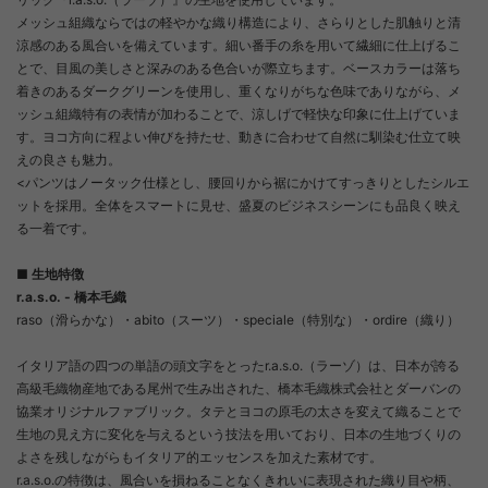
メッシュ組織ならではの軽やかな織り構造により、さらりとした肌触りと清
涼感のある風合いを備えています。細い番手の糸を用いて繊細に仕上げるこ
とで、目風の美しさと深みのある色合いが際立ちます。ベースカラーは落ち
着きのあるダークグリーンを使用し、重くなりがちな色味でありながら、メ
ッシュ組織特有の表情が加わることで、涼しげで軽快な印象に仕上げていま
す。ヨコ方向に程よい伸びを持たせ、動きに合わせて自然に馴染む仕立て映
えの良さも魅力。
<パンツはノータック仕様とし、腰回りから裾にかけてすっきりとしたシルエ
ットを採用。全体をスマートに見せ、盛夏のビジネスシーンにも品良く映え
る一着です。
■ 生地特徴
r.a.s.o. - 橋本毛織
raso（滑らかな）・abito（スーツ）・speciale（特別な）・ordire（織り）
イタリア語の四つの単語の頭文字をとったr.a.s.o.（ラーゾ）は、日本が誇る
高級毛織物産地である尾州で生み出された、橋本毛織株式会社とダーバンの
協業オリジナルファブリック。タテとヨコの原毛の太さを変えて織ることで
生地の見え方に変化を与えるという技法を用いており、日本の生地づくりの
よさを残しながらもイタリア的エッセンスを加えた素材です。
r.a.s.o.の特徴は、風合いを損ねることなくきれいに表現された織り目や柄、