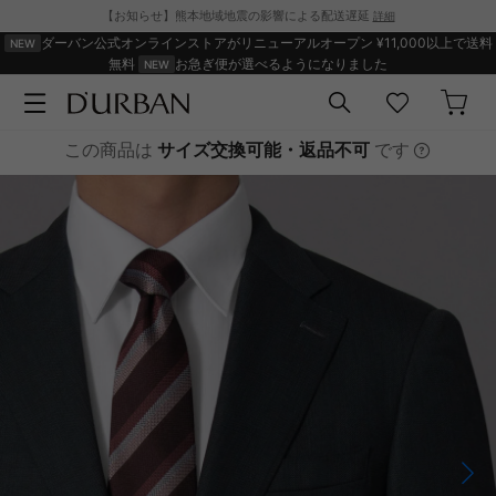
【お知らせ】熊本地域地震の影響による配送遅延
詳細
ダーバン公式オンラインストアがリニューアルオープン
¥11,000以上で送料
無料
お急ぎ便が選べるようになりました
この商品は
サイズ交換可能・返品不可
です