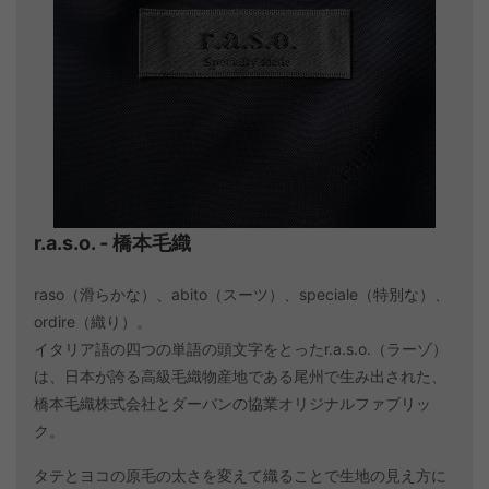
r.a.s.o. - 橋本毛織
raso（滑らかな）、abito（スーツ）、speciale（特別な）、
ordire（織り）。
イタリア語の四つの単語の頭文字をとったr.a.s.o.（ラーゾ）
は、日本が誇る高級毛織物産地である尾州で生み出された、
橋本毛織株式会社とダーバンの協業オリジナルファブリッ
ク。
タテとヨコの原毛の太さを変えて織ることで生地の見え方に