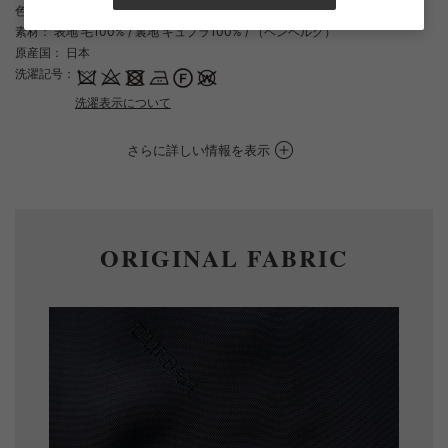
色
： ダークグリーン（48）
素材
： 表地 毛100% / 裏地 キュプラ100% / （ベンベルグ）
原産国
： 日本
洗濯記号
：
洗濯表示について
さらに詳しい情報を表示
ORIGINAL FABRIC