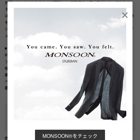
光沢とウールのしなやかさが調和した、肌馴染みの良い素材になっておりま
×
す。
ほどよい抜け感と落ち着きのある色合いで、シンプルながらも洗練された印象
を与えてくれます。
ジャケットスタイルに柔らかさを添えたいビジネスシーンから、きれいめカジ
ュアルまで、幅広い着こなしに対応する一着です。
■ 商品仕様
衿型（ラペル）: ノッチドラペル
フロント釦:2つ
袖釦: 4つ
裏地仕様:背抜き
ベント:サイドベンツ
着用シーズン:春・夏
性別タイプ
:
メンズ
テーラード・スペック
:
背抜き
/
サイドベンツ
カテゴリ
:
MONSOON®をチェック
商品番号
： D05887EM002045