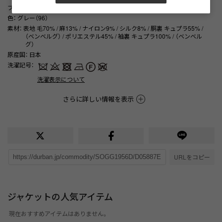
ブランド商品番号
： 1106204010 96
色
： グレー（96）
素材
： 表地 毛70% / 麻13% / ナイロン9% / シルク8% / 胴裏 キュプラ55% /
（ベンベルグ） / ポリエステル45% / 袖裏 キュプラ100% / （ベンベル
グ）
原産国
： 日本
洗濯記号
：
洗濯表示について
さらに詳しい情報を表示
URLをコピー
ジャケットの人気アイテム
現在おすすめアイテムはありません。