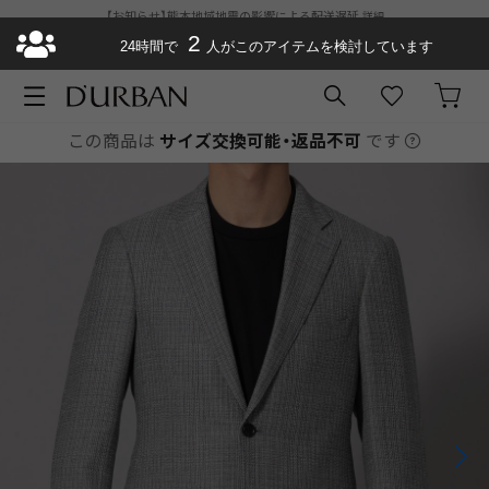
【お知らせ】熊本地域地震の影響による配送遅延
詳細
ダーバン公式オンラインストアがリニューアルオープン
2
¥11,000以上で送料
24時間で
人がこのアイテムを検討しています
無料
お急ぎ便が選べるようになりました
この商品は
サイズ交換可能・返品不可
です