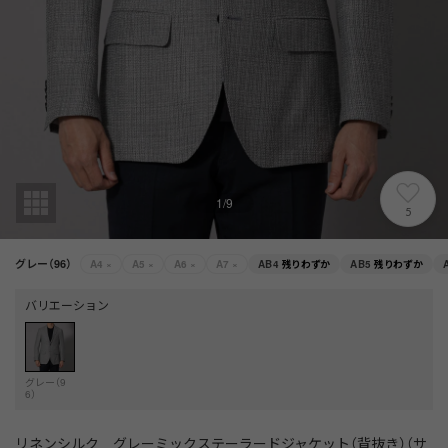
1
/
9
5
グレー（96）
A4
×
A5
×
A6
×
A7
×
AB4
残りわずか
AB5
残りわずか
バリエーション
グレー（9
6）
リネンシルク グレーミックステーラードジャケット（背抜き）（サ