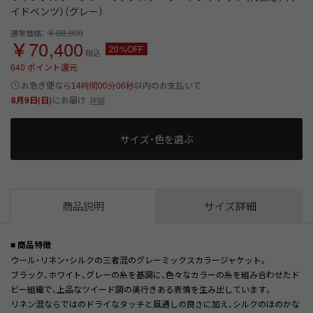
イドベンツ）（グレー）
￥88,000
通常価格：
￥70,400
20%OFF
税込
640
ポイント還元
以内
お急ぎ便なら
のお支払いで
14時間00分06秒
8月9日(日)
にお届け
詳細
サイズ・色を選ぶ
商品説明
サイズ詳細
■ 商品特徴
ウール・リネン・シルクの三者混のグレーミックスカラージャケット。
ブラック、ホワイト、グレーの糸を基調に、色々なカラーの糸を組み合わせたド
ビー組織で、上品なツイード調の奥行きある表情を生み出しています。
リネン混ならではのドライなタッチと風通しの良さに加え、シルクのほのかな