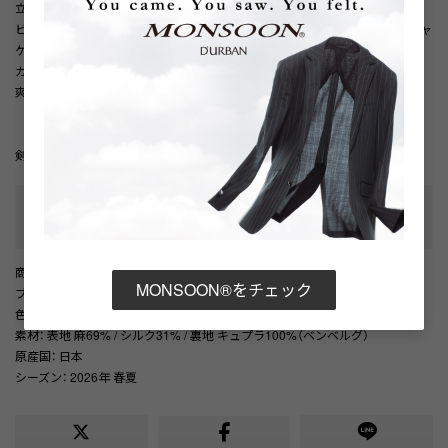
立体感を与え、明るく洗練された印象を演出します。
ビジネスはもちろん、パーティーやセミフォーマルシーンにもおすすめで、ジャ
ケットスタイルのアクセントとしてもお勧めです。
カラーはブルーをベースに、シャンパンゴールドのドットアクセント入りで、
爽やかで華やかなVゾーンを作ります。
剣先幅：8㎝
性別タイプ
:
メンズ
カテゴリ
:
商品番号
： D05887EM002038
MONSOON®をチェック
ブランド商品番号
： 1606280304 33
色
： サックス（33）
素材
： 表地 麻69% / シルク31% / 裏地 キュプラ100%（ベンベルグ）
原産国
： 日本
シーズン
： 2026年 春夏