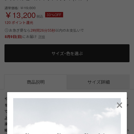
￥19,800
通常価格：
￥13,200
33%OFF
税込
120
ポイント還元
以内
お急ぎ便なら
のお支払いで
2時間26分55秒
8月9日(日)
にお届け
詳細
サイズ・色を選ぶ
商品説明
サイズ詳細
×
やや明るめのブルーをベースに、無地調に見えるほど細かいブロックチェック
を全面に配し、シャンパンゴールドの小ぶりなドットを広めに散らした華やか
で爽やかな印象のブルーブロックドットネクタイ。
上質なシルク100％を使用し、滑らかでしなやかな締め心地と上品な光沢感を
楽しめます。
細やかなブロックチェックと控えめなゴールドドットがVゾーンにさりげない