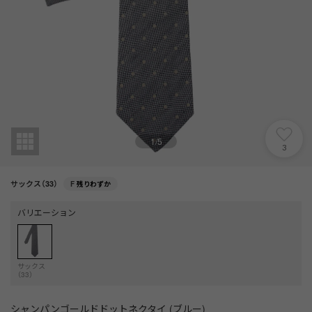
1
/
5
3
サックス（33）
F
残りわずか
バリエーション
サックス
（33）
シャンパンゴールドドットネクタイ (ブルー)