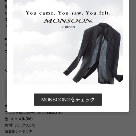
■ ブルー
落ち着きのあるブルー系のトーンでまとめた、爽やかさと品の良さを兼ね備え
たカラー。
ネイビーやグレー系のスーツと好相性で、知的でクリーンな印象を演出しま
す。
■ キャメル
やわらかなキャメル系カラーで統一された、温かみのある上品な表情。
ブラウン系やベージュ系のジャケットと合わせることで、柔らかく洗練された
コーディネートに仕上がります。
サイズ：32.0×32.0
性別タイプ
:
メンズ
カテゴリ
:
MONSOON®をチェック
商品番号
： D05887EM002029
ブランド商品番号
： 1606286203 86
色
： キャメル（86）
素材
： シルク100%
原産国
： イタリア