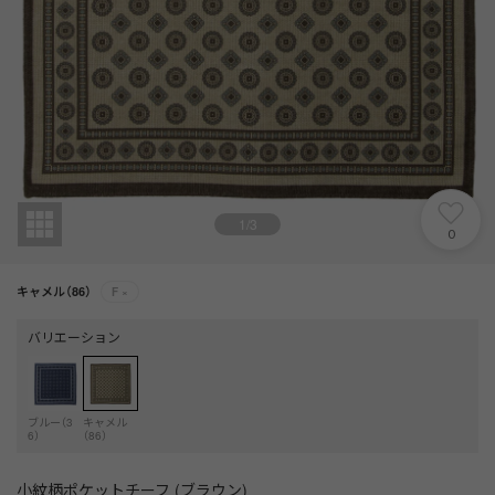
1
/
3
0
キャメル（86）
F
×
バリエーション
ブルー（3
キャメル
6）
（86）
小紋柄ポケットチーフ (ブラウン)