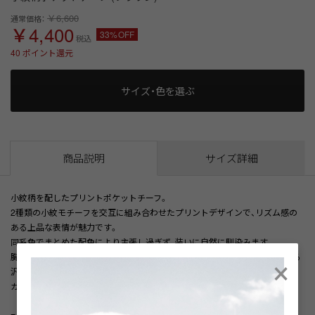
￥6,600
通常価格：
￥4,400
33%OFF
税込
40
ポイント還元
サイズ・色を選ぶ
商品説明
サイズ詳細
小紋柄を配したプリントポケットチーフ。
2種類の小紋モチーフを交互に組み合わせたプリントデザインで、リズム感の
ある上品な表情が魅力です。
同系色でまとめた配色により主張し過ぎず、装いに自然に馴染みます。
×
胸元にさりげないアクセントを添えながら、幅広いスタイリングに対応できる
汎用性の高い一枚です。
カラーは ブルー と キャメル の2色展開です。