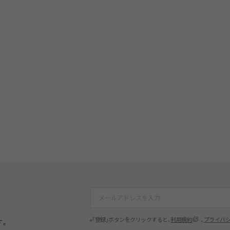
※「登録」ボタンをクリックすると、
利用規約
、
プライバ
す。