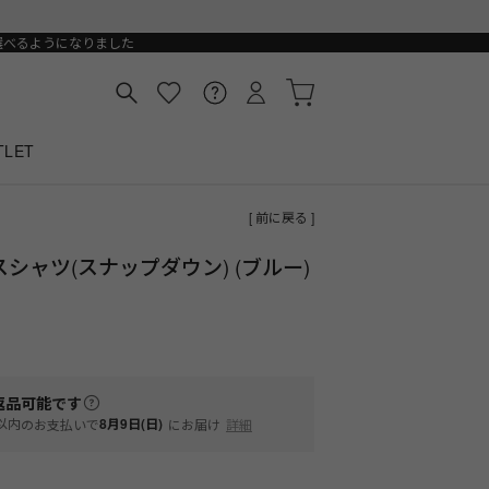
選べるようになりました
TLET
[ 前に戻る ]
シャツ(スナップダウン) (ブルー)
返品可能
です
以内
8月9日(日)
のお支払いで
にお届け
詳細