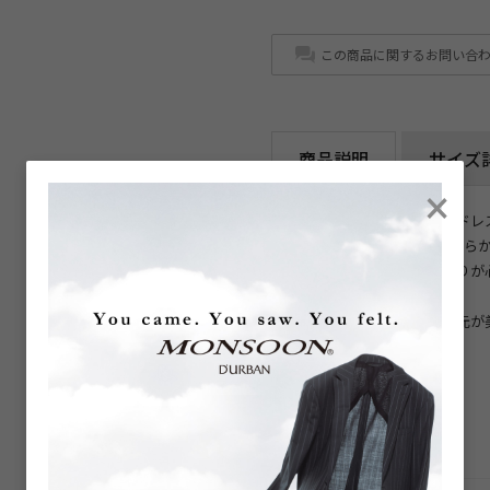
この商品に関するお問い合
商品説明
サイズ
×
ブロード素材のサックス無地ドレ
上品なサックスカラーに、なめら
程よい光沢感とソフトな肌触りが
す。
スナップダウン仕様により襟元が
お楽しみいただけます。
商品詳細
商品番号