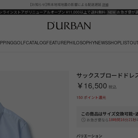
【お知らせ】熊本地域地震の影響による配送遅延
詳細
ンラインストアがリニューアルオープン
¥11,000以上で送料無料
お急ぎ便が
PPING
GOLF
CATALOG
FEATURE
PHILOSOPHY
NEWS
SHOPLIST
OU
サックスブロードドレス
￥16,500
税込
150
ポイント還元
この商品は
サイズ交換可能・
お急ぎ便なら
18時間16分20秒
バリエーション