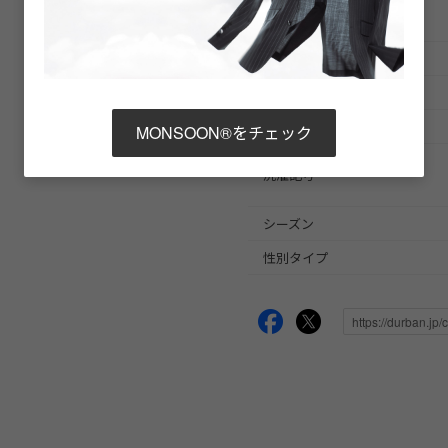
ブランド商品番号
※店舗お問い合わせ用
色
素材
原産国
MONSOON®をチェック
洗濯記号
シーズン
性別タイプ