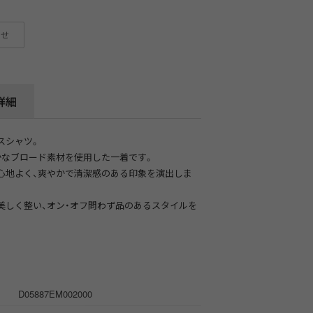
わせ
詳細
スシャツ。
かなブロード素材を使用した一着です。
心地よく、爽やかで清潔感のある印象を演出しま
美しく整い、オン・オフ問わず品のあるスタイルを
D05887EM002000