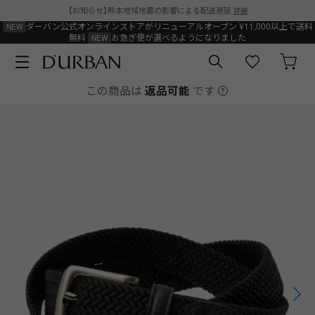
【お知らせ】熊本地域地震の影響による配送遅延
詳細
ダーバン公式オンラインストアがリニューアルオープン
¥11,000以上で送料
無料
お急ぎ便が選べるようになりました
この商品は
返品可能
です