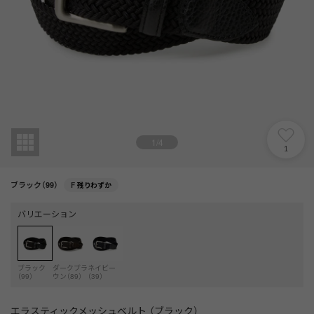
1
/
4
1
ブラック（99）
F
残りわずか
バリエーション
ブラック
ダークブラ
ネイビー
（99）
ウン（89）
（39）
エラスティックメッシュベルト （ブラック）