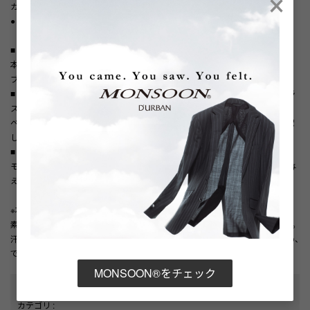
カラーは ネイビー・ダークブラウン・ブラック の3色展開です。
●ウエストサイズ最大100cmまで対応
■ ネイビー落ち着いたネイビーカラーで、爽やかさと上品さを兼ね備えた一
本。
ブルー系のコーディネートと相性良く、軽快な印象に仕上がります。
■ ダークブラウン深みのあるダークブラウンが、スタイリングに温かみをプラ
ス。
ベージュやカーキなどアースカラーと好相性で、柔らかな大人の雰囲気を演出
します。
■ ブラック引き締まったブラックカラーが、全体の印象をシャープに。
モノトーンコーデやきれいめスタイルに合わせることで、洗練された印象を与
えます。
※本革(天然皮革)の商品について
素材の特性上、多少のキズやシワ、色ムラや擦れが見られる場合がございます。
汗や雨などで濡れた場合、色移りする場合がございます。革の品質保持のため、
できるだけ濡らさないようご注意下さい。
MONSOON®をチェック
性別タイプ
:
メンズ
カテゴリ
: