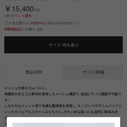
￥15,400
税込
140
ポイント還元
以内
お急ぎ便なら
のお支払いで
1時間54分27秒
8月8日(土)
にお届け
詳細
サイズ・色を選ぶ
商品説明
サイズ詳細
メッシュ仕様のゴムベルト。
伸縮性のあるゴム素材を使用したメッシュ構造で、自由にサイズ調節が可能で
す。
しなやかなフィット感で快適な着用感を実現し、チノパンツやデニムパンツと
いったカジュアルスタイルはもちろん、きれいめな装いにも自然に馴染みま
す。
×
シーンを選ばず使える高い汎用性が魅力です。