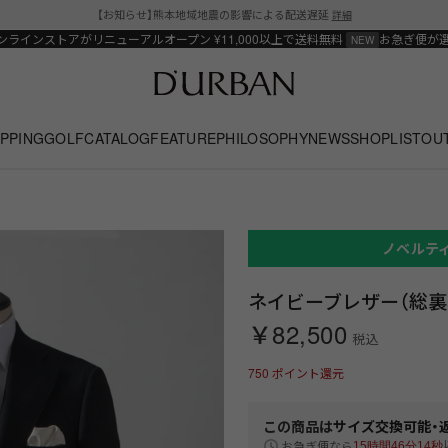
【お知らせ】熊本地域地震の影響による配送遅延
詳細
ンラインストアがリニューアルオープン
¥11,000以上で送料無料
お急ぎ便が
PPING
GOLF
CATALOG
FEATURE
PHILOSOPHY
NEWS
SHOPLIST
OU
ノベルテ
ネイビーブレザー（総裏）
￥82,500
税込
750
ポイント還元
この商品は
サイズ交換可能・
お急ぎ便なら
15時間46分13秒