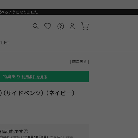
選べるようになりました
TLET
[ 前に戻る ]
ィ
特典あり
利用条件を見る
（サイドベンツ） （ネイビー）
返品可能
です
以内
8月10日(月)
のお支払いで
にお届け
詳細