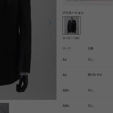
バリエーション
ネイビー（39）
サイズ
在庫
A5
なし
A6
残りわずか
AB5
なし
AB6
なし