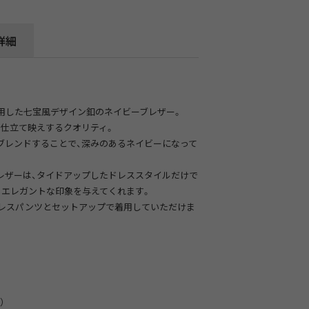
詳細
用した七宝風デザイン釦のネイビーブレザー。
、仕立て映えするクオリティ。
ブレンドすることで、深みのあるネイビーになって
レザーは、タイドアップしたドレススタイルだけで
もエレガントな印象を与えてくれます。
ドレスパンツとセットアップで着用していただけま
）