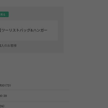
を見る
ィ】ツーリストバッグ&ハンガー
購入のお客様
M001731
30 39
9）