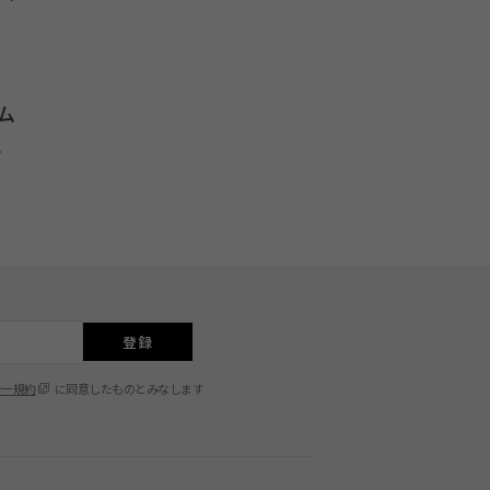
ム
。
登録
シー規約
に同意したものとみなします