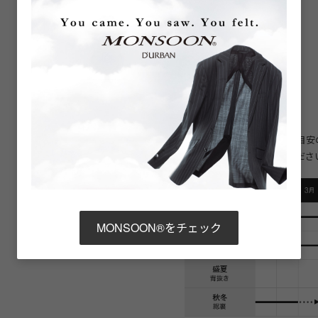
袖釦: 4つ
裏地仕様:総裏
ベント:サイドベンツ
■着用シーズン
スリーシーズン（総裏）
ダーバンがおすすめしている目安
の年の気候に応じてご着用くださ
MONSOON®をチェック