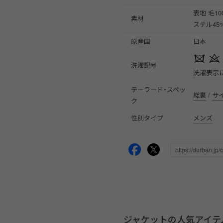
表地 毛10
素材
ステル45
原産国
日本
洗濯記号
洗濯表示
テーラード・スペッ
総裏
/
サ
ク
性別タイプ
メンズ
ジャケットの人気アイテ