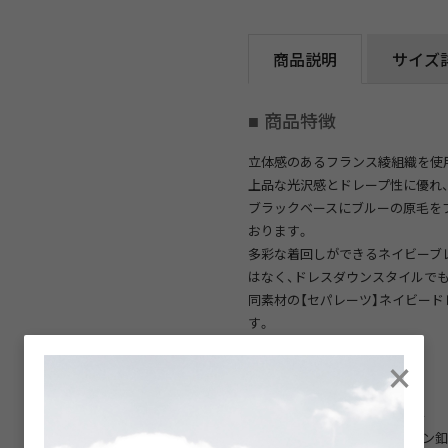
商品説明
サイズ
■ 商品特徴
立体感のあるフランス綾組織を使
上品な光沢感とドレープ性に優れ
ブラックベースにブルーの原毛を
おります。
多彩な着回しができるネイビーブ
はなく、ドレスダウンスタイルで
同素材の【セパレーツ】ネイビー
す。
×
■ 商品仕様
衿型（ラペル）: ノッチドラペル
フロント釦:2つ（七宝風デザイン釦