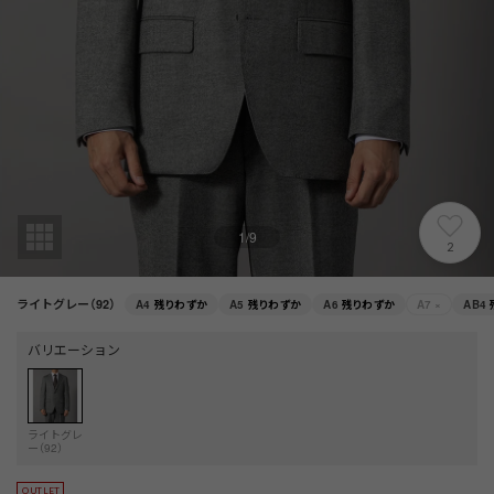
1
/
9
2
ライトグレー（92）
A4
残りわずか
A5
残りわずか
A6
残りわずか
A7
×
AB4
バリエーション
ライトグレ
ー（92）