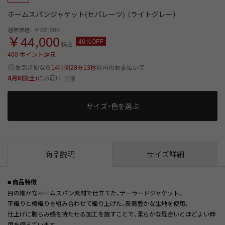
ホームスパンジャケット(セパレーツ) （ライトグレー）
￥82,500
通常価格：
￥44,000
46%OFF
税込
400
ポイント還元
以内
お急ぎ便なら
のお支払いで
14時間28分13秒
8月8日(土)
にお届け
詳細
サイズ・色を選ぶ
商品説明
サイズ詳細
■ 商品特徴
目の細かなホームスパン素材で仕立てた、テーラードジャケット。
平織りと綾織りを組み合わせて織り上げた、表情豊かな生地を使用。
仕上げに膨らみ感を持たせる加工を施すことで、柔らかな風合いとほどよい伸
度を備えています。