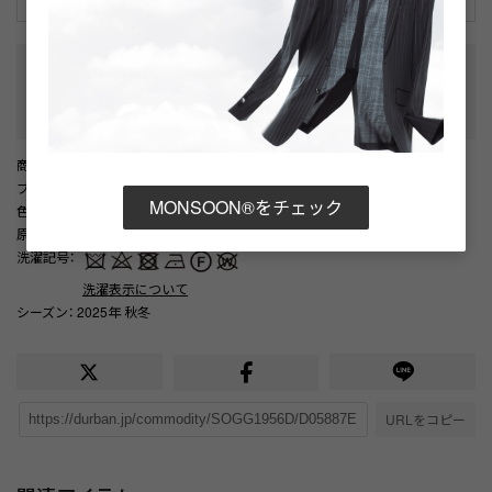
性別タイプ
:
メンズ
テーラード・スペック
:
総裏
/
サイドベンツ
カテゴリ
:
商品番号
： D05887EM001674
ブランド商品番号
： 1105404025 92
MONSOON®をチェック
色
： ライトグレー（92）
原産国
： 日本
洗濯記号
：
洗濯表示について
シーズン
： 2025年 秋冬
URLをコピー