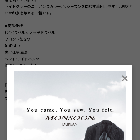
ライトグレーのニュアンスカラーが、シーズンを問わず着回しやすく、洗練さ
れた印象を与える一着です。
■ 商品仕様
衿型（ラペル）: ノッチドラペル
フロント釦:2つ
袖釦: 4つ
裏地仕様:総裏
ベント:サイドベンツ
着用シーズン: 秋・冬
×
【素材】
表地:毛100%、胴裏:キュプラ（ベンベルグ）55%、ポリエステル45%、袖裏:キュ
プラ（ベンベルグ）100%
こちらはアウトレット品です。
主にはシーズン落ちの新品になりますが、中には細かな傷やシワ、若干の
色落ち等がある場合がございます（訳あり品を除く）。
詳細はこちら