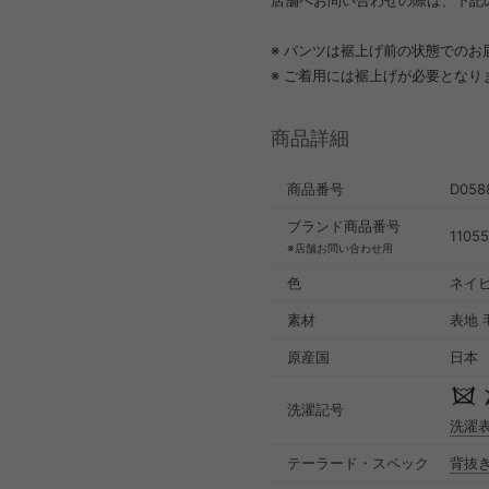
店舗へお問い合わせの際は、下記
※ パンツは裾上げ前の状態でのお
※ ご着用には裾上げが必要となり
商品詳細
商品番号
D058
ブランド商品番号
1105
※店舗お問い合わせ用
色
ネイビ
素材
表地 
原産国
日本
洗濯記号
洗濯
テーラード・スペック
背抜