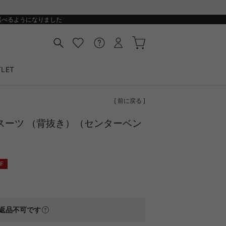
選べるようになりました
LET
[ 前に戻る ]
無地スーツ （背抜き）（センターベン
F
返品不可
です