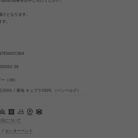
の品名/品番をお申し付けください。
届けとなります。
ます。
87EM001384
500050 39
ー（39）
毛100% / 裏地 キュプラ100% （ベンベルグ）
表示について
き
/
センターベント