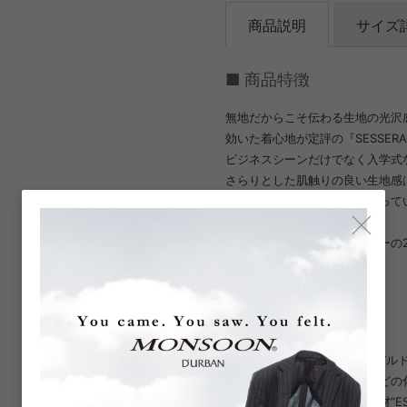
商品説明
サイズ
■ 商品特徴
無地だからこそ伝わる生地の光沢
効いた着心地が定評の『SESSE
ビジネスシーンだけでなく入学式
さらりとした肌触りの良い生地感
スラックスはノータックになって
×
みえます。
カラーは、ブラックとネイビーの
■ 生地特徴
Sessera- Trabaldo Togna
Sessera(セッセラ)は、トラ
始しました。ポリウレタンなどの
性能を実現した同社の高級素材”E