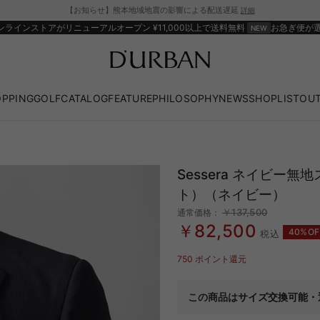
【お知らせ】熊本地域地震の影響による配送遅延
詳細
ンラインストアがリニューアルオープン
¥11,000以上で送料無料
お急ぎ便が
OPPING
GOLF
CATALOG
FEATURE
PHILOSOPHY
NEWS
SHOPLIST
OUT
Sessera ネイビー
ト）（ネイビー）
￥137,500
通常価格：
￥82,500
40%OF
税込
750
ポイント還元
この商品は
サイズ交換可能・