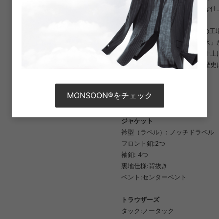
の手触りを加えるために特殊な仕
ティです。
Sesseraの由来はトーニャ社
おいても重要な要素である「水」
トーニャ社は紡績から生地の仕上
糸の製造工程の研究を重ね、歴史
戦し続けています。
MONSOON®をチェック
■ 商品仕様
ジャケット
衿型（ラペル）: ノッチドラペル
フロント釦:2つ
袖釦: 4つ
裏地仕様:背抜き
ベント:センターベント
トラウザーズ
タック:ノータック