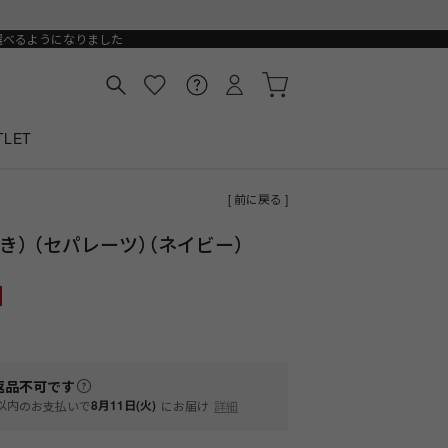
選べるようになりました
TLET
[ 前に戻る ]
） （セパレーツ）（ネイビー）
返品不可
です
以内
8月11日(火)
のお支払いで
にお届け
詳細