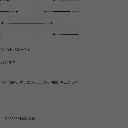
パンツ(セパレーツ)
ただけます
ﾍﾞﾙｸﾞ）55%、ポリエステル45%、袖裏:キュプラ（ﾍﾞ
D05887EM001346