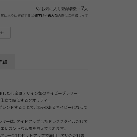
7
お気に入り登録者数：
人
お気に入りに登録すると
や
の際にご連絡します
値下げ
再入荷
わせ
詳細
用した七宝風デザイン釦のネイビーブレザー。
、仕立て映えするクオリティ。
ブレンドすることで、深みのあるネイビーになって
レザーは、タイドアップしたドレススタイルだけで
もエレガントな印象を与えてくれます。
セパレーツ)とセットアップで着用していただけま