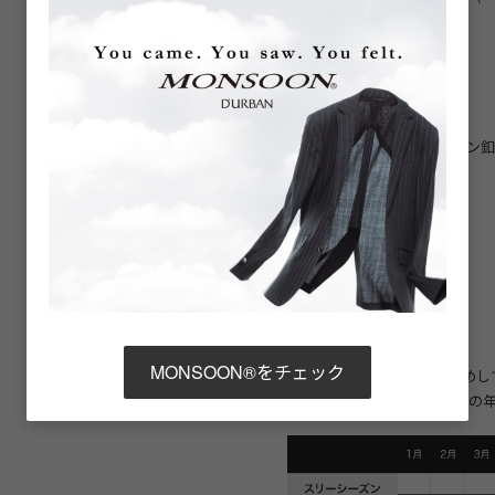
す。
■ 商品仕様
衿型（ラペル）: ノッチドラペル
フロント釦:2つ（七宝風デザイン釦
袖釦: 4つ（七宝風デザイン釦）
裏地仕様:背抜き
ベント:サイドベンツ
■着用シーズン
スリーシーズン（背抜き）
MONSOON®をチェック
実線部分はダーバンがおすすめし
ますので、お住まいの地域やその