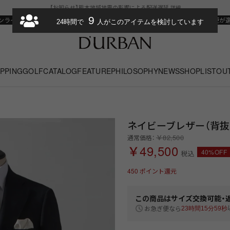
【お知らせ】熊本地域地震の影響による配送遅延
詳細
9
ンラインストアがリニューアルオープン
¥11,000以上で送料無料
お急ぎ便が
24時間で
人がこのアイテムを検討しています
PPING
GOLF
CATALOG
FEATURE
PHILOSOPHY
NEWS
SHOPLIST
OU
ネイビーブレザー（背抜き
￥82,500
通常価格：
￥49,500
40%OFF
税込
450
ポイント還元
この商品は
サイズ交換可能・
お急ぎ便なら
23時間15分58秒