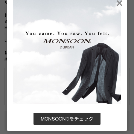
×
サックス、グリーンの2色展開。
【製品寸法】
S : 肩幅:44.5, バスト:104, 袖丈:60.3, ゆき丈:82.5, 着丈:75, 首周り:38.5
M : 肩幅:46, バスト:110, 袖丈:61.5, ゆき丈:84.5, 着丈:77, 首周り:39.5
L : 肩幅:47, バスト:114, 袖丈:63, ゆき丈:86.5, 着丈:79, 首周り:41.5
LL : 肩幅:48, バスト:120, 袖丈:62.5, ゆき丈:86.5, 着丈:81, 首周り:43.5
【素材】
綿100.0%
こちらはアウトレット品です。
主にはシーズン落ちの新品になりますが、中には細かな傷やシワ、若干の
色落ち等がある場合がございます（訳あり品を除く）。
詳細はこちら
性別タイプ
:
メンズ
MONSOON®をチェック
カテゴリ
: