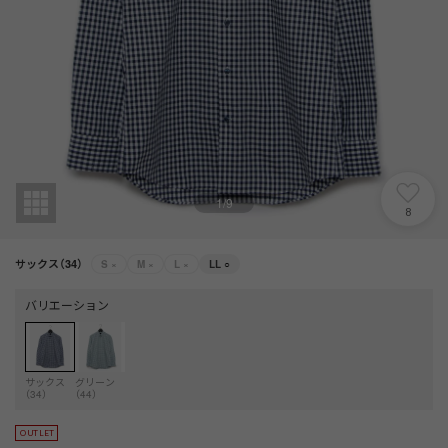
1
/
9
8
サックス（34）
S
×
M
×
L
×
LL
○
バリエーション
サックス
グリーン
（34）
（44）