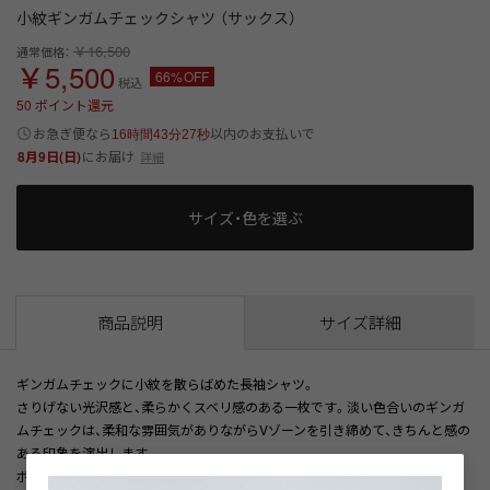
小紋ギンガムチェックシャツ （サックス）
￥16,500
通常価格：
￥5,500
66%OFF
税込
50
ポイント還元
以内
お急ぎ便なら
のお支払いで
16時間43分27秒
8月9日(日)
にお届け
詳細
サイズ・色を選ぶ
商品説明
サイズ詳細
ギンガムチェックに小紋を散らばめた長袖シャツ。
さりげない光沢感と、柔らかくスベリ感のある一枚です。淡い色合いのギンガ
ムチェックは、柔和な雰囲気がありながらVゾーンを引き締めて、きちんと感の
ある印象を演出します。
ボタンダウン仕様で、オフスタイルのインナーとしてもお勧めです。