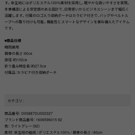
す。傘生地にはポリエステル100％素材を採用し、軽やかな扱いやすさを実現。
本骨構造による安定感のある設計で、日常使いからビジネスシーンまで幅広く
活躍します。付属のロゴ入り収納ポーチはカラビナ付きで、バッグやベルトル
ープへの取り付けも可能。機能性とスマートなデザインを兼ね備えたアイテム
です。
■商品仕様
晴雨兼用
親骨の長さ：60㎝
直径：約102㎝
折り畳み時全長：約27.5㎝
付属品：カラビナ付き収納ポーチ
カテゴリ
:
商品番号
： D05887DU002327
ブランド商品番号
： 1606596015 92
色
： ライトグレー（92）
素材
： 傘生地の組成 / ポリエステル100% / 親骨の長さ / 60cm