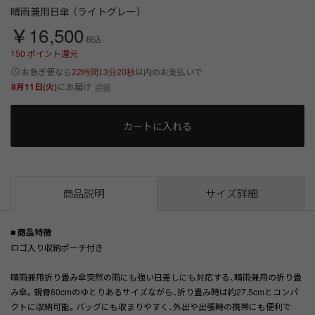
晴雨兼用日傘 （ライトグレー）
￥16,500
税込
150
ポイント還元
以内
お急ぎ便なら
のお支払いで
22時間13分20秒
8月11日(火)
にお届け
詳細
カートに入れる
商品説明
サイズ詳細
■ 商品特徴
ロゴ入り収納ポーチ付き
晴雨兼用折り畳み傘突然の雨にも強い日差しにも対応する、晴雨兼用の折り畳
み傘。親骨60cmのゆとりあるサイズながら、折り畳み時は約27.5cmとコンパ
クトに収納可能。バッグにも収まりやすく、外出や出張時の携帯にも便利で