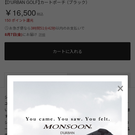
【D'URBAN GOLF】カートポーチ （ブラック）
￥16,500
税込
150
ポイント還元
以内
お急ぎ便なら
のお支払いで
3時間51分42秒
8月7日(金)
にお届け
詳細
カートに入れる
×
商品説明
サイズ詳細
シンプルなカートポーチ。
ユニセックスデザインのため、男女問わずご利用いただけます。持ち運びやす
いサイズ感ながら、内側には仕分けポケットを備えており、実用性も備えていま
す。
シックなブラックカラーで仕上げられたすっきりとしたデザインは、性別やコ
ーディネートを問わず幅広いシーンに対応します。ゴルフラウンド中の必需品
収納はもちろん、練習場やちょっとした外出時にも重宝するアイテムです。