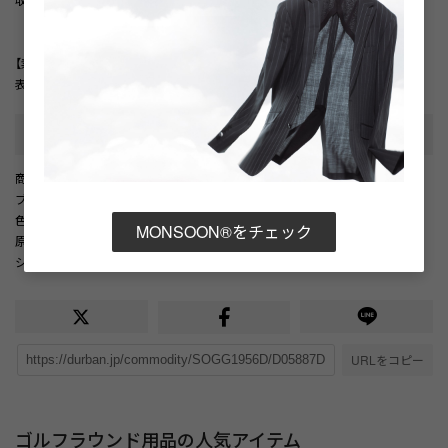
【素材】
表地:ナイロン100.0% 裏地:ナイロン100.0%
カテゴリ
:
商品番号
： D05887DU001521
ブランド商品番号
： 1845281005 99
色
： ブラック（99）
MONSOON®をチェック
原産国
： 中国
シーズン
： 2025年 春夏
URLをコピー
ゴルフラウンド用品の人気アイテム