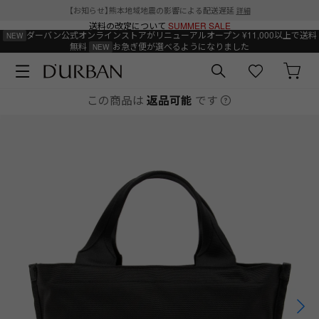
【お知らせ】熊本地域地震の影響による配送遅延
詳細
送料の改定について
SUMMER SALE
ダーバン公式オンラインストアがリニューアルオープン
¥11,000以上で送料
無料
お急ぎ便が選べるようになりました
この商品は
返品可能
です