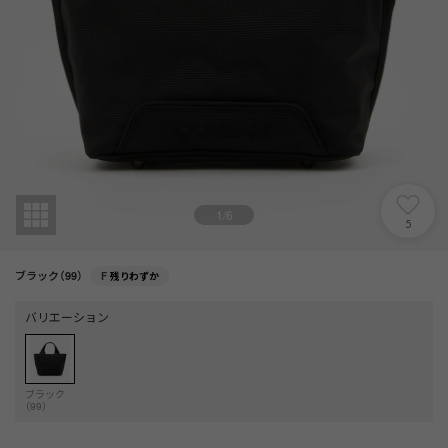
1
/
6
5
ブラック（99）
F
残りわずか
バリエーション
ブラック
（99）