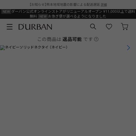
【お知らせ】熊本地域地震の影響による配送遅延
詳細
ダーバン公式オンラインストアがリニューアルオープン
¥11,000以上で送料
無料
お急ぎ便が選べるようになりました
この商品は
返品可能
です
1
/
5