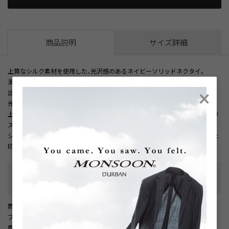
商品説明
サイズ詳細
上質なシルク素材を使用した、光沢感のあるネイビーソリッドネクタイ。
×
滑らかな手触りと落ち着いたトーンが、知的で洗練された印象のVゾーンを演
出します。
光沢感が上品で、格調のある装いにも自然に馴染む一本です。
上質なスーツと合わせることで、全体のコーディネートに統一感と格調をプラ
ス。
シンプルなネイビーカラーはシャツやジャケットを選ばず、上品で落ち着いた
印象のVゾーンをつくるおすすめの一本です。
性別タイプ
:
メンズ
カテゴリ
:
商品番号
： D05887DM002385
ブランド商品番号
： 1606480325 39
色
： ネイビー（39）