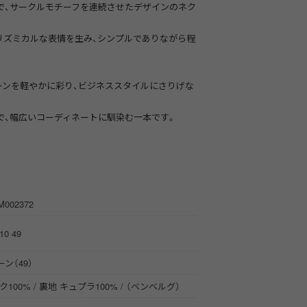
で、サークルモチーフを連続させたデザインのネク
がリズミカルな表情を生み、シンプルでありながら程
ーンを軽やかに彩り、ビジネススタイルにさりげな
で、幅広いコーディネートに馴染む一本です。
M002372
10 49
ン（49）
100% / 裏地 キュプラ100% / （ベンベルグ）