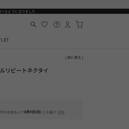
選べるようになりました
TLET
[ 前に戻る ]
クルリピートネクタイ
内
8月9日(日)
のお支払いで
にお届け
詳細