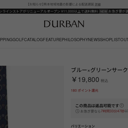
【お知らせ】熊本地域地震の影響による配送遅延
詳細
ンラインストアがリニューアルオープン
¥11,000以上で送料無料
お急ぎ便が
PPING
GOLF
CATALOG
FEATURE
PHILOSOPHY
NEWS
SHOPLIST
OU
ブルー×グリーンサー
￥19,800
税込
180
ポイント還元
この商品は
返品可能
です
以
お急ぎ便なら
7時間33分47秒
バリエーション