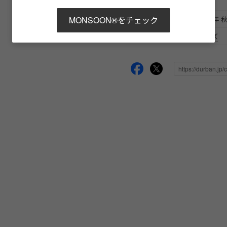
原産国
日本
MONSOON®をチェック
シーズン
2026年 
性別タイプ
メンズ