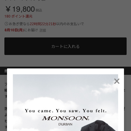
￥19,800
税込
180
ポイント還元
以内
お急ぎ便なら
のお支払いで
22時間22分20秒
8月10日(月)
にお届け
詳細
カートに入れる
×
商品説明
ブラウンをベースに、繊細なレッドのラインを重ねたデザイン。
細い線が交差しながら重なり合うことで、奥行きのある表情を生み出していま
す。
落ち着いた色味の中にさりげないアクセントを効かせ、シンプルな装いにも程
よい存在感をプラス。
ビジネスシーンからジャケットスタイルまで、幅広く取り入れやすい一本で
す。