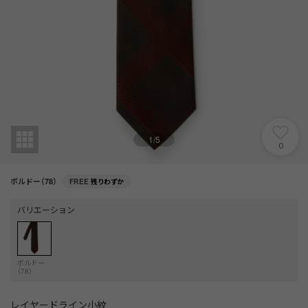
1
/
5
0
ボルドー（78）
FREE
残りわずか
バリエーション
ボルドー
（78）
レイヤードライン小紋