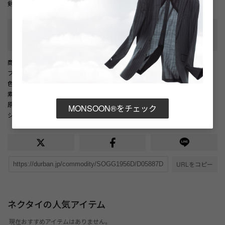
剣先幅：8ｃｍ
性別タイプ
:
メンズ
カテゴリ
:
商品番号
： D05887DM002370
ブランド商品番号
： 1606480510 78
色
： ボルドー（78）
素材
： 表地 シルク100% / 裏地 キュプラ100% / （ベンベルグ）
原産国
： 日本
MONSOON®をチェック
シーズン
： 2026年 秋冬
URLをコピー
ネクタイの人気アイテム
現在おすすめアイテムはありません。