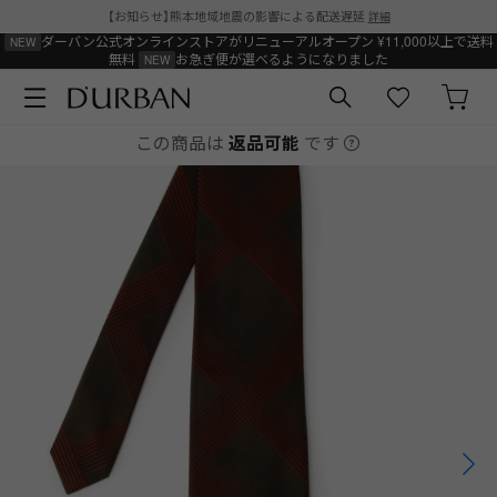
【お知らせ】熊本地域地震の影響による配送遅延
詳細
ダーバン公式オンラインストアがリニューアルオープン
¥11,000以上で送料
無料
お急ぎ便が選べるようになりました
この商品は
返品可能
です