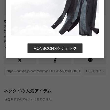
性別タイプ
:
メンズ
カテゴリ
:
商品番号
： D05887DM002343
ブランド商品番号
： 1606480204 87
色
： ブラウン（87）
素材
： 表地 毛92% / カシミヤ8% / 裏地 キュプラ100% / （ベンベルグ）
原産国
： 日本
シーズン
： 2026年 秋冬
MONSOON®をチェック
URLをコピー
ネクタイの人気アイテム
現在おすすめアイテムはありません。