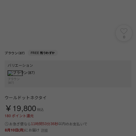
0
ブラウン（87）
FREE
残りわずか
バリエーション
ブラウン
（87）
ウールドットネクタイ
￥19,800
税込
180
ポイント還元
以内
お急ぎ便なら
のお支払いで
11時間53分36秒
8月10日(月)
にお届け
詳細