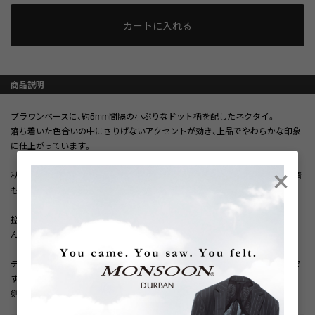
カートに入れる
商品説明
ブラウンベースに、約5mm間隔の小ぶりなドット柄を配したネクタイ。
落ち着いた色合いの中にさりげないアクセントが効き、上品でやわらかな印象
に仕上がっています。
×
秋冬らしい厚みのあるウール素材を使用しており、季節感と温かみのある表情
も魅力。
控えめな柄なのでビジネスシーンにも取り入れやすく、無地スーツはもちろ
ん、柄物ともバランスよくコーディネートできます。
デイリーからジャケットスタイルまで幅広く活躍する、使い勝手の良い一本で
す。
剣先幅：8ｃｍ