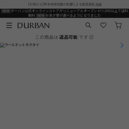
【お知らせ】熊本地域地震の影響による配送遅延
詳細
ダーバン公式オンラインストアがリニューアルオープン
¥11,000以上で送料
無料
お急ぎ便が選べるようになりました
この商品は
返品可能
です
1
/
5