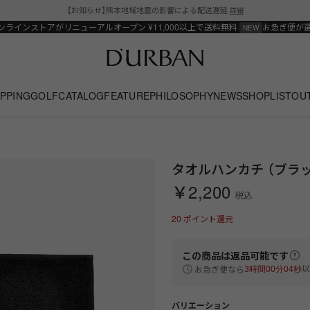
【お知らせ】熊本地域地震の影響による配送遅延
詳細
ンラインストアがリニューアルオープン
¥11,000以上で送料無料
お急ぎ便が
PPING
GOLF
CATALOG
FEATURE
PHILOSOPHY
NEWS
SHOPLIST
OU
タオルハンカチ （ブラ
￥2,200
税込
20
ポイント還元
この商品は
返品可能
です
以
お急ぎ便なら
3時間00分04秒
バリエーション