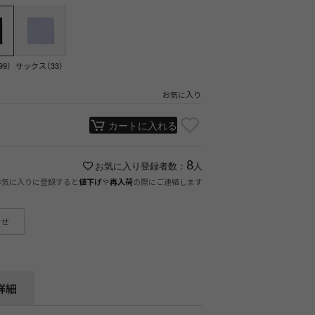
9）
サックス（33）
お気に入り
カートに入れる
8
お気に入り登録者数：
人
お気に入りに登録すると
や
の際にご連絡します
値下げ
再入荷
わせ
詳細