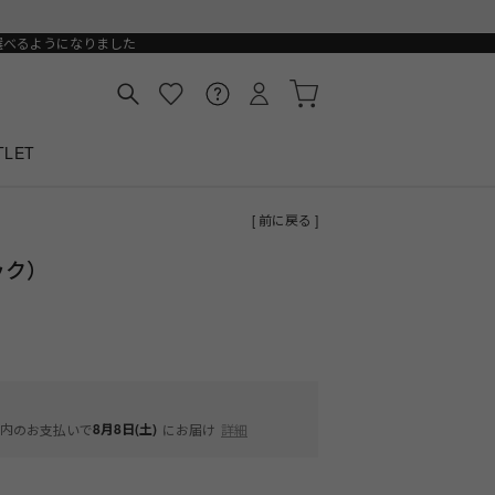
選べるようになりました
TLET
[ 前に戻る ]
ック）
内
8月8日(土)
のお支払いで
にお届け
詳細