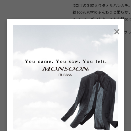
Dロゴの刺繍入りタオルハンカチ
綿100％素材のふんわりと柔らか
ています。ギフトとしてもお勧め
×
25cm×25cmのサイズです。
サックス、ネイビー、グリーン、ブ
【製品寸法】
F : 縦:25, 横:25
【素材】
綿100.0%
商品詳細
商品番号
ブランド商品番号
※店舗お問い合わせ用
色