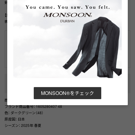
剣先幅：8.0cm
【素材】
表地:シルク100.0% 裏地:キュプラ100.0%
こちらはアウトレット品です。
主にはシーズン落ちの新品になりますが、中には細かな傷やシワ、若干の
色落ち等がある場合がございます（訳あり品を除く）。
詳細はこちら
性別タイプ
:
メンズ
カテゴリ
:
MONSOON®をチェック
商品番号
： D05887DM001403
ブランド商品番号
： 1605280407 48
色
： ダークグリーン（48）
原産国
： 日本
シーズン
： 2025年 春夏