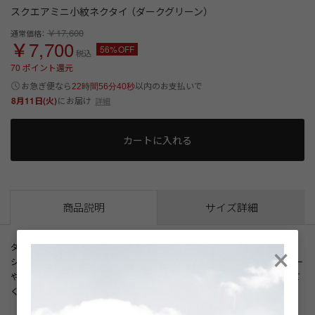
スクエアミニ小紋ネクタイ （ダークグリーン）
￥17,600
通常価格：
￥7,700
56%OFF
税込
70
ポイント還元
以内
お急ぎ便なら
のお支払いで
22時間56分40秒
8月11日(火)
にお届け
詳細
カートに入れる
商品説明
サイズ詳細
×
ダークグリーンに、さりげないスクエア小紋のネクタイ。
シルク素材の滑らかさと上品な光沢感も魅力です。グリーンカラーはネイビー
やモノトーンカラーとの相性も良く、スーツのコーディネートの幅をひろげて
くれる一本です。