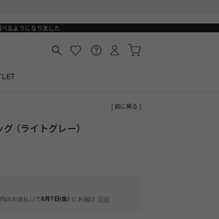
選べるようになりました
TLET
[ 前に戻る ]
グ （ライトグレー）
内
8月7日(金)
のお支払いで
にお届け
詳細