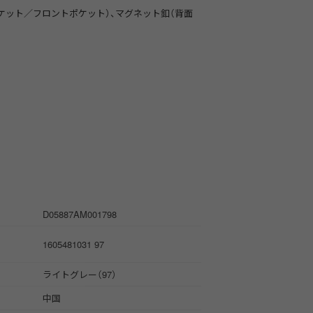
ケット／フロントポケット）、マグネット釦（背面
D05887AM001798
1605481031 97
ライトグレー（97）
中国