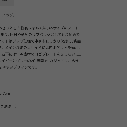
ーバッグ。
mのすっきりとした縦長フォルムは、A5サイズのノート
収まり、休日や通勤のサブバッグとしてもお勧めで
ケットはジップ仕様で中身をしっかり保護し、背面
ズ。メイン収納の両サイドには内ポケットを備え、
。右下には牛革素材のロゴプレートをあしらい、上
ネイビーとグレーの2色展開で、カジュアルからき
せやすいデザインです。
チ7cm
さ調整可）