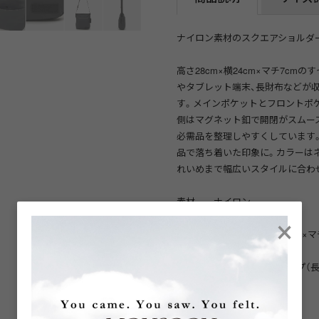
ナイロン素材のスクエアショルダ
高さ28cm×横24cm×マチ7c
やタブレット端末、長財布などが
す。メインポケットとフロントポ
側はマグネット釦で開閉がスムー
必需品を整理しやすくしています
品で落ち着いた印象に。カラーは
れいめまで幅広いスタイルに合わ
素材 ナイロン
×
サイズ 横幅24cm×高さ28cm×マ
持ち手 ショルダーストラップ（長
重さ 395g