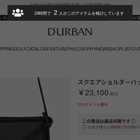
【お知らせ】熊本地域地震の影響による配送遅延
詳細
2
送料の改定について
SUMMER SALE
24時間で
人がこのアイテムを検討しています
ンラインストアがリニューアルオープン
¥11,000以上で送料無料
お急ぎ便が
PPING
GOLF
CATALOG
FEATURE
PHILOSOPHY
NEWS
SHOPLIST
OU
スクエアショルダーバッ
￥23,100
税込
210
ポイント還元
この商品は
返品可能
です
以
お急ぎ便なら
6時間17分49秒