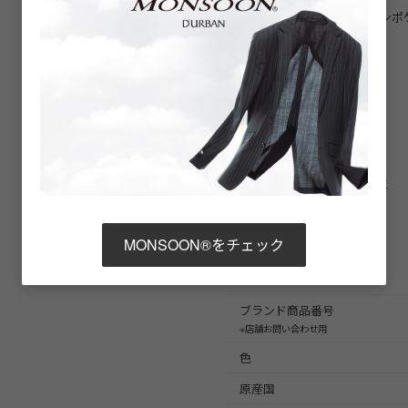
機能 開口部：ジップ（メインポ
ポケット）
内装：内ポケット×2（両サイド）
【素材】
本体
ナイロン100.0%皮革部分:牛革
商品詳細
MONSOON®をチェック
商品番号
ブランド商品番号
※店舗お問い合わせ用
色
原産国