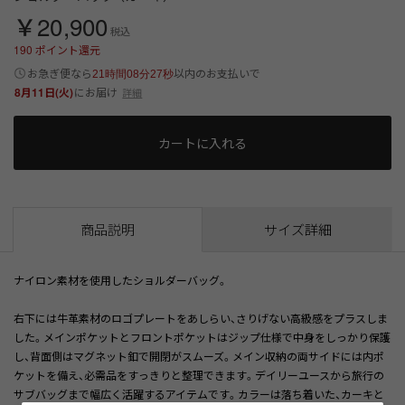
￥20,900
税込
190
ポイント還元
以内
お急ぎ便なら
のお支払いで
21時間08分27秒
8月11日(火)
にお届け
詳細
カートに入れる
商品説明
サイズ詳細
ナイロン素材を使用したショルダーバッグ。
右下には牛革素材のロゴプレートをあしらい、さりげない高級感をプラスしま
した。メインポケットとフロントポケットはジップ仕様で中身をしっかり保護
し、背面側はマグネット釦で開閉がスムーズ。メイン収納の両サイドには内ポ
ケットを備え、必需品をすっきりと整理できます。デイリーユースから旅行の
サブバッグまで幅広く活躍するアイテムです。カラーは落ち着いた、カーキと