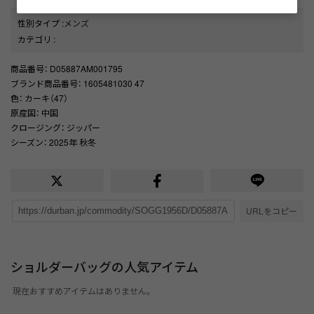
性別タイプ
:
メンズ
カテゴリ
:
商品番号
： D05887AM001795
ブランド商品番号
： 1605481030 47
色
： カーキ（47）
原産国
： 中国
クロージング
： ジッパー
シーズン
： 2025年 秋冬
URLをコピー
ショルダーバッグの人気アイテム
現在おすすめアイテムはありません。