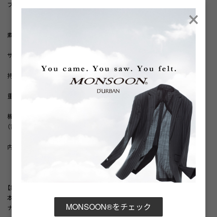
×
ブラックの２色展開。
素材 ナイロン
サイズ 横幅23.5cm×高さ20cm×マチ8cm
持ち手 ショルダーストラップ（長さ調整可）
重さ 390g
機能 開口部：ジップ（メインポケット／フロントポケット）、マグネット釦
（背面ポケット）
内装：内ポケット×2（両サイド）
【素材】
本体
MONSOON®をチェック
ナイロン100.0%皮革部分:牛革